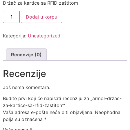
Držač za kartice sa RFID zaštitom
Dodaj u korpu
Kategorija:
Uncategorized
Recenzije (0)
Recenzije
Još nema komentara.
Budite prvi koji će napisati recenziju za „armor-drzac-
za-kartice-sa-rfid-zastitom“
Vaša adresa e-pošte neće biti objavljena.
Neophodna
polja su označena
*
Vaša ocena
*