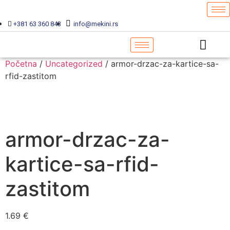
+381 63 360 843
info@mekini.rs
Početna
/
Uncategorized
/ armor-drzac-za-kartice-sa-
rfid-zastitom
armor-drzac-za-
kartice-sa-rfid-
zastitom
1.69
€