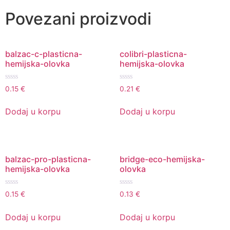
Povezani proizvodi
balzac-c-plasticna-
colibri-plasticna-
hemijska-olovka
hemijska-olovka
Ocenjeno
Ocenjeno
0.15
€
0.21
€
sa
sa
0
0
od
od
Dodaj u korpu
Dodaj u korpu
5
5
balzac-pro-plasticna-
bridge-eco-hemijska-
hemijska-olovka
olovka
Ocenjeno
Ocenjeno
0.15
€
0.13
€
sa
sa
0
0
od
od
Dodaj u korpu
Dodaj u korpu
5
5