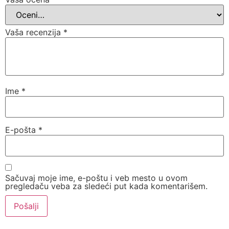
Vaša recenzija
*
Ime
*
E-pošta
*
Sačuvaj moje ime, e-poštu i veb mesto u ovom
pregledaču veba za sledeći put kada komentarišem.