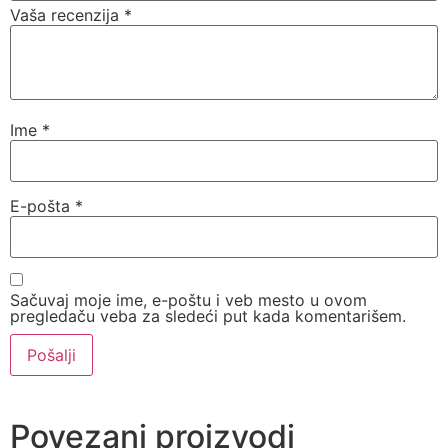
Vaša recenzija
*
Ime
*
E-pošta
*
Sačuvaj moje ime, e-poštu i veb mesto u ovom
pregledaču veba za sledeći put kada komentarišem.
Povezani proizvodi