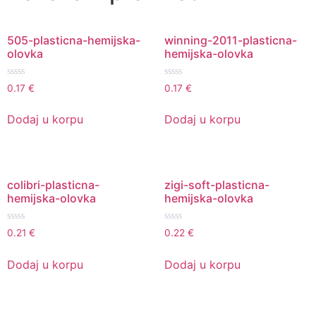
505-plasticna-hemijska-
winning-2011-plasticna-
olovka
hemijska-olovka
Ocenjeno
Ocenjeno
0.17
€
0.17
€
sa
sa
0
0
od
od
Dodaj u korpu
Dodaj u korpu
5
5
colibri-plasticna-
zigi-soft-plasticna-
hemijska-olovka
hemijska-olovka
Ocenjeno
Ocenjeno
0.21
€
0.22
€
sa
sa
0
0
od
od
Dodaj u korpu
Dodaj u korpu
5
5