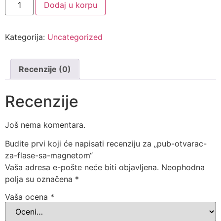
Dodaj u korpu
Kategorija:
Uncategorized
Recenzije (0)
Recenzije
Još nema komentara.
Budite prvi koji će napisati recenziju za „pub-otvarac-
za-flase-sa-magnetom“
Vaša adresa e-pošte neće biti objavljena.
Neophodna
polja su označena
*
Vaša ocena
*