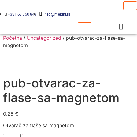
+381 63 360 843
info@mekini.rs
Početna
/
Uncategorized
/ pub-otvarac-za-flase-sa-
magnetom
pub-otvarac-za-
flase-sa-magnetom
0.25
€
Otvarač za flaše sa magnetom