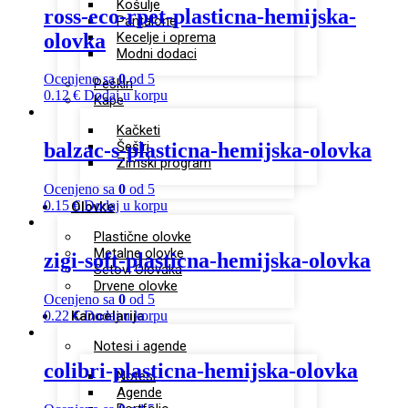
Košulje
ross-eco-rpet-plasticna-hemijska-
Pantalone
olovka
Kecelje i oprema
Modni dodaci
Ocenjeno sa
0
od 5
Peškiri
0.12
€
Dodaj u korpu
Kape
Kačketi
Šeširi
balzac-s-plasticna-hemijska-olovka
Zimski program
Ocenjeno sa
0
od 5
0.15
€
Dodaj u korpu
Olovke
Plastične olovke
Metalne olovke
zigi-soft-plasticna-hemijska-olovka
Setovi Olovaka
Drvene olovke
Ocenjeno sa
0
od 5
Kancelarija
0.22
€
Dodaj u korpu
Notesi i agende
colibri-plasticna-hemijska-olovka
Notesi
Agende