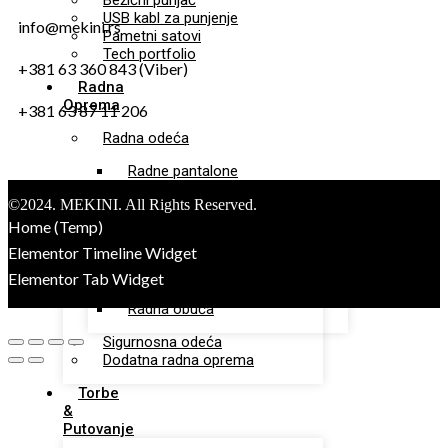
Bežični punjač
USB kabl za punjenje
info@mekini.rs
Pametni satovi
Tech portfolio
+381 63 360 843 (Viber)
Radna
Oprema
+381 63 87 11 206
Radna odeća
Radne pantalone
Radne jakne
©2024. MEKINI. All Rights Reserved.
Radne bermude
Radni prsluci
Home (Temp)
Elementor Timeline Widget
Zaštitna obuća
Elementor Tab Widget
Sigurnosna obuća
Radna obuća
Sigurnosna odeća
Dodatna radna oprema
Torbe
&
Putovanje