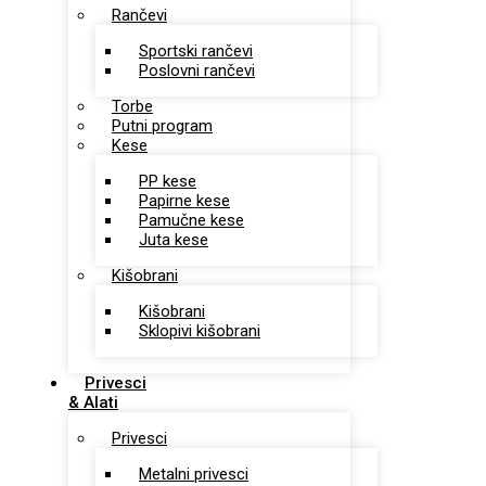
Rančevi
Sportski rančevi
Poslovni rančevi
Torbe
Putni program
Kese
PP kese
Papirne kese
Pamučne kese
Juta kese
Kišobrani
Kišobrani
Sklopivi kišobrani
Privesci
& Alati
Privesci
Metalni privesci