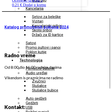
Portfolio
Ocenjeno sa
0
od 5
0.21
€
Dodaj u korpu
Kancelarija
Setovi za beleške
Vizitari
Kancelarjski pribor
Katalog promotivnih poklona 2024
Školsi pribor
Držači za ID kartice
Satovi
Promo pultovi i panoi
Poklon kutije
Radno vreme
Technologija
Od 8:00 dio 16:00 radnim danima
Pomoćne baterije
Audio uređaji
Vikendom is praznicima ne radimo
Zvučnici
Slušalice
Slušalice bubice
Auto gedžeti
Gedžeti
Kontakt:
USB