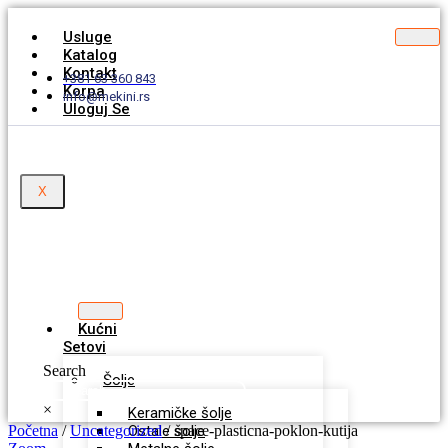
Usluge
Katalog
Kontakt
+381 63 360 843
Korpa
info@mekini.rs
Uloguj Se
X
Kućni
Setovi
Search
Šolje
×
Keramičke šolje
Početna
/
Uncategorized
Ostale šolje
/ space-plasticna-poklon-kutija