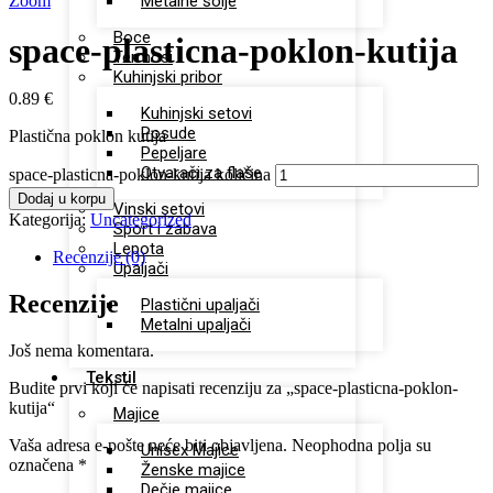
Zoom
Metalne šolje
Boce
space-plasticna-poklon-kutija
Termosi
Kuhinjski pribor
0.89
€
Kuhinjski setovi
Posude
Plastična poklon kutija
Pepeljare
Otvarači za flaše
space-plasticna-poklon-kutija količina
Dodaj u korpu
Vinski setovi
Kategorija:
Uncategorized
Sport i zabava
Lepota
Recenzije (0)
Upaljači
Recenzije
Plastični upaljači
Metalni upaljači
Još nema komentara.
Tekstil
Budite prvi koji će napisati recenziju za „space-plasticna-poklon-
kutija“
Majice
Vaša adresa e-pošte neće biti objavljena.
Neophodna polja su
Unisex Majice
označena
*
Ženske majice
Dečje majice