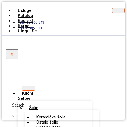
Usluge
Katalog
Kontakt
+381 63 360 843
Korpa
info@mekini.rs
Uloguj Se
X
Kućni
Setovi
Search
Šolje
×
Keramičke šolje
Ostale šolje