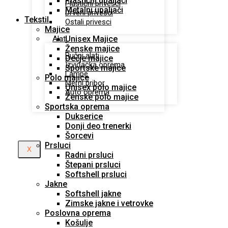
Plastični upaljači
Plastični privesci
Metalni upaljači
Drveni privesci
Tekstil
Ostali privesci
Majice
Unisex Majice
Alati
Ženske majice
Ručni alati
Dečje majice
Izviđačka oprema
Sportske majice
Lampe
Polo majice
Merni pribor
Unisex polo majice
Auto oprema
Ženske polo majice
Sportska oprema
Dukserice
Donji deo trenerki
Šorcevi
Prsluci
X
Radni prsluci
Štepani prsluci
Softshell prsluci
Jakne
Softshell jakne
Zimske jakne i vetrovke
Poslovna oprema
Košulje