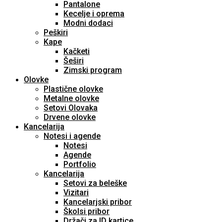
Pantalone
Kecelje i oprema
Modni dodaci
Peškiri
Kape
Kačketi
Šeširi
Zimski program
Olovke
Plastične olovke
Metalne olovke
Setovi Olovaka
Drvene olovke
Kancelarija
Notesi i agende
Notesi
Agende
Portfolio
Kancelarija
Setovi za beleške
Vizitari
Kancelarjski pribor
Školsi pribor
Držači za ID kartice