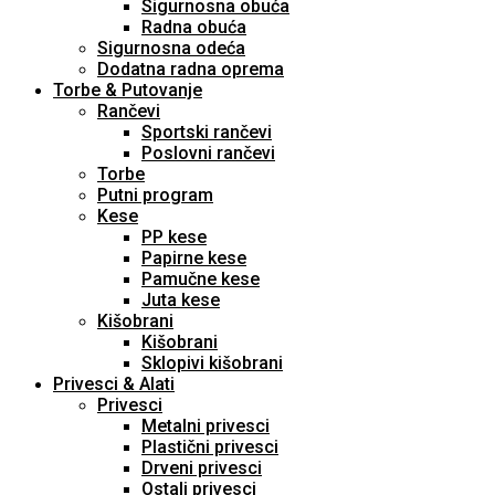
Sigurnosna obuća
Radna obuća
Sigurnosna odeća
Dodatna radna oprema
Torbe & Putovanje
Rančevi
Sportski rančevi
Poslovni rančevi
Torbe
Putni program
Kese
PP kese
Papirne kese
Pamučne kese
Juta kese
Kišobrani
Kišobrani
Sklopivi kišobrani
Privesci & Alati
Privesci
Metalni privesci
Plastični privesci
Drveni privesci
Ostali privesci