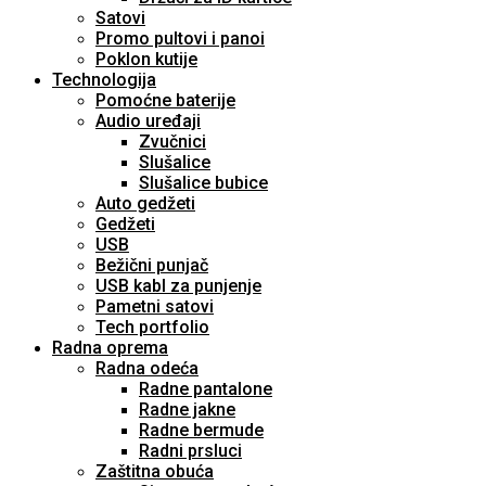
Satovi
Promo pultovi i panoi
Poklon kutije
Technologija
Pomoćne baterije
Audio uređaji
Zvučnici
Slušalice
Slušalice bubice
Auto gedžeti
Gedžeti
USB
Bežični punjač
USB kabl za punjenje
Pametni satovi
Tech portfolio
Radna oprema
Radna odeća
Radne pantalone
Radne jakne
Radne bermude
Radni prsluci
Zaštitna obuća