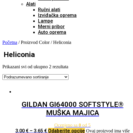
Alati
Ručni alati
Izviđačka oprema
Lampe
Merni pribor
Auto oprema
Početna
/ Proizvod Color / Heliconia
Heliconia
Prikazani svi od ukupno 2 rezultata
GILDAN GI64000 SOFTSTYLE®
MUŠKA MAJICA
Ocenjeno sa
0
od 5
3.00
€
–
3.65
€
Odaberite opcije
Ovaj proizvod ima više