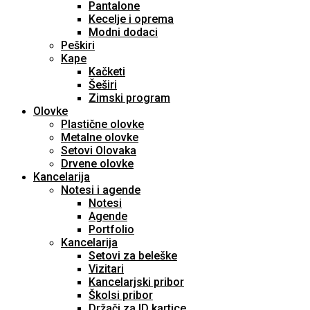
Pantalone
Kecelje i oprema
Modni dodaci
Peškiri
Kape
Kačketi
Šeširi
Zimski program
Olovke
Plastične olovke
Metalne olovke
Setovi Olovaka
Drvene olovke
Kancelarija
Notesi i agende
Notesi
Agende
Portfolio
Kancelarija
Setovi za beleške
Vizitari
Kancelarjski pribor
Školsi pribor
Držači za ID kartice