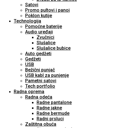
Satovi
Promo pultovi i panoi
Poklon kutije
Technologija
Pomoćne baterije
Audio uređaji
Zvučnici
Slušalice
Slušalice bubice
Auto gedžeti
Gedžeti
USB
Bežični punjač
USB kabl za punjenje
Pametni satovi
Tech portfolio
Radna oprema
Radna odeća
Radne pantalone
Radne jakne
Radne bermude
Radni prsluci
Zaštitna obuća