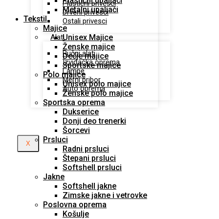
Plastični upaljači
Plastični privesci
Metalni upaljači
Drveni privesci
Tekstil
Ostali privesci
Majice
Unisex Majice
Alati
Ženske majice
Ručni alati
Dečje majice
Izviđačka oprema
Sportske majice
Lampe
Polo majice
Merni pribor
Unisex polo majice
Auto oprema
Ženske polo majice
Sportska oprema
Dukserice
Donji deo trenerki
Šorcevi
Prsluci
X
Radni prsluci
Štepani prsluci
Softshell prsluci
Jakne
Softshell jakne
Zimske jakne i vetrovke
Poslovna oprema
Košulje