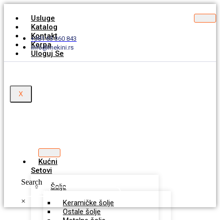
Usluge
Katalog
Kontakt
+381 63 360 843
Korpa
info@mekini.rs
Uloguj Se
X
Kućni
Setovi
Search
Šolje
×
Keramičke šolje
Ostale šolje