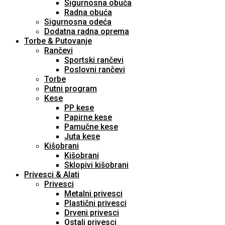
Sigurnosna obuća
Radna obuća
Sigurnosna odeća
Dodatna radna oprema
Torbe & Putovanje
Rančevi
Sportski rančevi
Poslovni rančevi
Torbe
Putni program
Kese
PP kese
Papirne kese
Pamučne kese
Juta kese
Kišobrani
Kišobrani
Sklopivi kišobrani
Privesci & Alati
Privesci
Metalni privesci
Plastični privesci
Drveni privesci
Ostali privesci