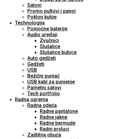
Satovi
Promo pultovi i panoi
Poklon kutije
Technologija
Pomoćne baterije
Audio uređaji
Zvučnici
Slušalice
Slušalice bubice
Auto gedžeti
Gedžeti
USB
Bežični punjač
USB kabl za punjenje
Pametni satovi
Tech portfolio
Radna oprema
Radna odeća
Radne pantalone
Radne jakne
Radne bermude
Radni prsluci
Zaštitna obuća