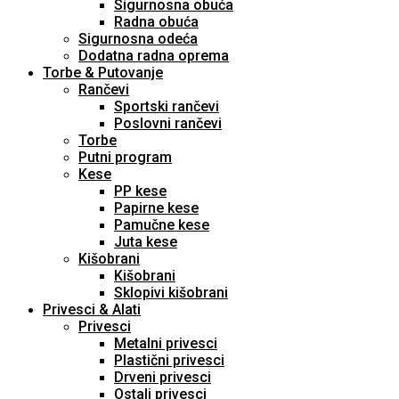
Sigurnosna obuća
Radna obuća
Sigurnosna odeća
Dodatna radna oprema
Torbe & Putovanje
Rančevi
Sportski rančevi
Poslovni rančevi
Torbe
Putni program
Kese
PP kese
Papirne kese
Pamučne kese
Juta kese
Kišobrani
Kišobrani
Sklopivi kišobrani
Privesci & Alati
Privesci
Metalni privesci
Plastični privesci
Drveni privesci
Ostali privesci