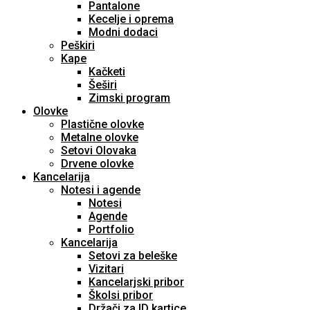
Pantalone
Kecelje i oprema
Modni dodaci
Peškiri
Kape
Kačketi
Šeširi
Zimski program
Olovke
Plastične olovke
Metalne olovke
Setovi Olovaka
Drvene olovke
Kancelarija
Notesi i agende
Notesi
Agende
Portfolio
Kancelarija
Setovi za beleške
Vizitari
Kancelarjski pribor
Školsi pribor
Držači za ID kartice