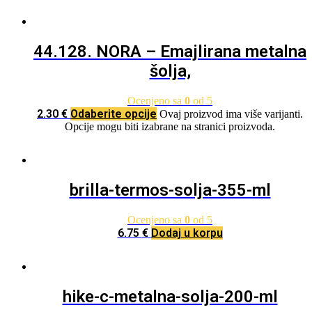
44.128. NORA – Emajlirana metalna
šolja,
Ocenjeno sa
0
od 5
2.30
€
Odaberite opcije
Ovaj proizvod ima više varijanti.
Opcije mogu biti izabrane na stranici proizvoda.
brilla-termos-solja-355-ml
Ocenjeno sa
0
od 5
6.75
€
Dodaj u korpu
hike-c-metalna-solja-200-ml