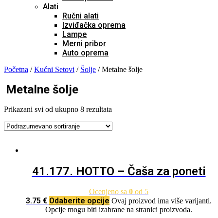
Alati
Ručni alati
Izviđačka oprema
Lampe
Merni pribor
Auto oprema
Početna
/
Kućni Setovi
/
Šolje
/ Metalne šolje
Metalne šolje
Prikazani svi od ukupno 8 rezultata
41.177. HOTTO – Čaša za poneti
Ocenjeno sa
0
od 5
3.75
€
Odaberite opcije
Ovaj proizvod ima više varijanti.
Opcije mogu biti izabrane na stranici proizvoda.