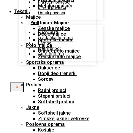
Plastični upaljači
Plastični privesci
Metalni upaljači
Drveni privesci
Tekstil
Ostali privesci
Majice
Unisex Majice
Alati
Ženske majice
Ručni alati
Dečje majice
Izviđačka oprema
Sportske majice
Lampe
Polo majice
Merni pribor
Unisex polo majice
Auto oprema
Ženske polo majice
Sportska oprema
Dukserice
Donji deo trenerki
Šorcevi
Prsluci
X
Radni prsluci
Štepani prsluci
Softshell prsluci
Jakne
Softshell jakne
Zimske jakne i vetrovke
Poslovna oprema
Košulje