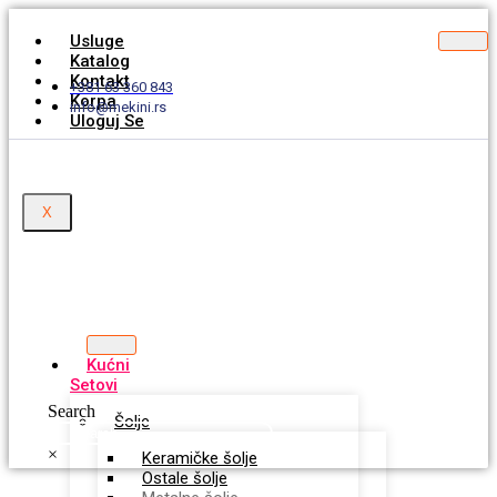
Usluge
Katalog
Kontakt
+381 63 360 843
Korpa
info@mekini.rs
Uloguj Se
X
Kućni
Setovi
Search
Šolje
×
Keramičke šolje
Ostale šolje