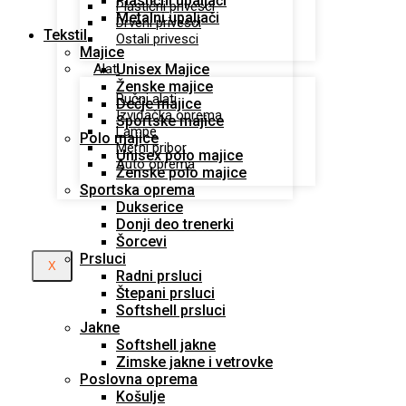
Plastični upaljači
Plastični privesci
Metalni upaljači
Drveni privesci
Tekstil
Ostali privesci
Majice
Unisex Majice
Alati
Ženske majice
Ručni alati
Dečje majice
Izviđačka oprema
Sportske majice
Lampe
Polo majice
Merni pribor
Unisex polo majice
Auto oprema
Ženske polo majice
Sportska oprema
Dukserice
Donji deo trenerki
Šorcevi
Prsluci
X
Radni prsluci
Štepani prsluci
Softshell prsluci
Jakne
Softshell jakne
Zimske jakne i vetrovke
Poslovna oprema
Košulje