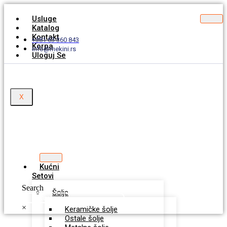
Usluge
Katalog
Kontakt
+381 63 360 843
Korpa
info@mekini.rs
Uloguj Se
X
Kućni
Setovi
Search
Šolje
×
Keramičke šolje
Ostale šolje