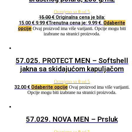
Ocenjeno sa
0
od 5
15.00
€
Originalna cena je bila:
15.00 €.
9.99
€
Trenutna cena je: 9.99 €.
Odaberite
opcije
Ovaj proizvod ima više varijanti. Opcije mogu biti
izabrane na stranici proizvoda.
57.025. PROTECT MEN – Softshell
jakna sa skidajućom kapuljačom
Ocenjeno sa
0
od 5
32.00
€
Odaberite opcije
Ovaj proizvod ima više varijanti.
Opcije mogu biti izabrane na stranici proizvoda.
57.029. NOVA MEN – Prsluk
Ocenjeno sa
0
od 5