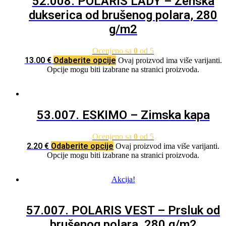
52.008. POLARIS LADY – Ženska
dukserica od brušenog polara, 280
g/m2
Ocenjeno sa
0
od 5
13.00
€
Odaberite opcije
Ovaj proizvod ima više varijanti.
Opcije mogu biti izabrane na stranici proizvoda.
53.007. ESKIMO – Zimska kapa
Ocenjeno sa
0
od 5
2.20
€
Odaberite opcije
Ovaj proizvod ima više varijanti.
Opcije mogu biti izabrane na stranici proizvoda.
Akcija!
57.007. POLARIS VEST – Prsluk od
brušenog polara, 280 g/m2