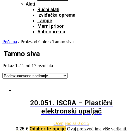
Alati
Ručni alati
Izviđačka oprema
Lampe
Merni pribor
Auto oprema
Početna
/ Proizvod Color / Tamno siva
Tamno siva
Prikaz 1–12 od 17 rezultata
20.051. ISCRA – Plastični
elektronski upaljač
Ocenjeno sa
0
od 5
0.25
€
Odaberite opcije
Ovaj proizvod ima više varijanti.