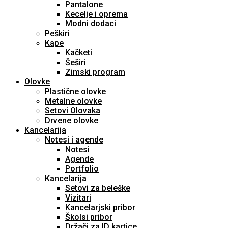
Pantalone
Kecelje i oprema
Modni dodaci
Peškiri
Kape
Kačketi
Šeširi
Zimski program
Olovke
Plastične olovke
Metalne olovke
Setovi Olovaka
Drvene olovke
Kancelarija
Notesi i agende
Notesi
Agende
Portfolio
Kancelarija
Setovi za beleške
Vizitari
Kancelarjski pribor
Školsi pribor
Držači za ID kartice