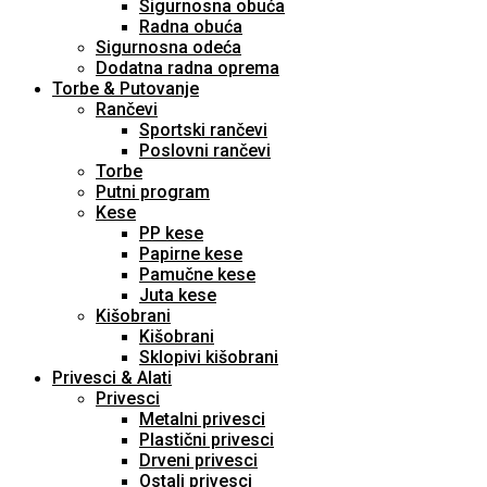
Sigurnosna obuća
Radna obuća
Sigurnosna odeća
Dodatna radna oprema
Torbe & Putovanje
Rančevi
Sportski rančevi
Poslovni rančevi
Torbe
Putni program
Kese
PP kese
Papirne kese
Pamučne kese
Juta kese
Kišobrani
Kišobrani
Sklopivi kišobrani
Privesci & Alati
Privesci
Metalni privesci
Plastični privesci
Drveni privesci
Ostali privesci