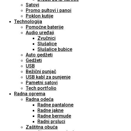
Satovi
Promo pultovi i panoi
Poklon kutije
Technologija
Pomoćne baterije
Audio uređaji
Zvučnici
Slušalice
Slušalice bubice
Auto gedžeti
Gedžeti
USB
Bežični punjač
USB kabl za punjenje
Pametni satovi
Tech portfolio
Radna oprema
Radna odeća
Radne pantalone
Radne jakne
Radne bermude
Radni prsluci
Zaštitna obuća