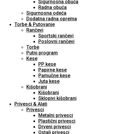
Sigurnosna obuća
Radna obuća
Sigurnosna odeća
Dodatna radna oprema
Torbe & Putovanje
Rančevi
Sportski rančevi
Poslovni rančevi
Torbe
Putni program
Kese
PP kese
Papirne kese
Pamučne kese
Juta kese
Kišobrani
Kišobrani
Sklopivi kišobrani
Privesci & Alati
Privesci
Metalni privesci
Plastični privesci
Drveni privesci
Ostali privesci