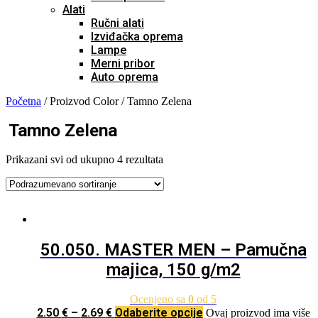
Alati
Ručni alati
Izviđačka oprema
Lampe
Merni pribor
Auto oprema
Početna
/ Proizvod Color / Tamno Zelena
Tamno Zelena
Prikazani svi od ukupno 4 rezultata
50.050. MASTER MEN – Pamučna
majica, 150 g/m2
Ocenjeno sa
0
od 5
2.50
€
–
2.69
€
Odaberite opcije
Ovaj proizvod ima više