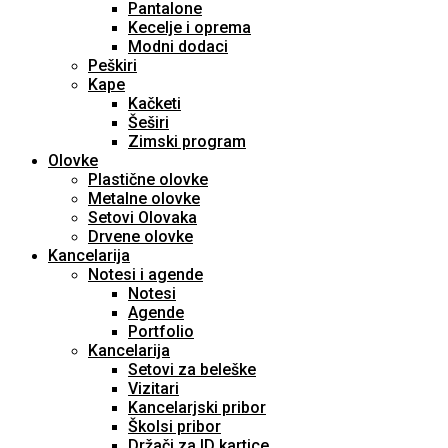
Pantalone
Kecelje i oprema
Modni dodaci
Peškiri
Kape
Kačketi
Šeširi
Zimski program
Olovke
Plastične olovke
Metalne olovke
Setovi Olovaka
Drvene olovke
Kancelarija
Notesi i agende
Notesi
Agende
Portfolio
Kancelarija
Setovi za beleške
Vizitari
Kancelarjski pribor
Školsi pribor
Držači za ID kartice