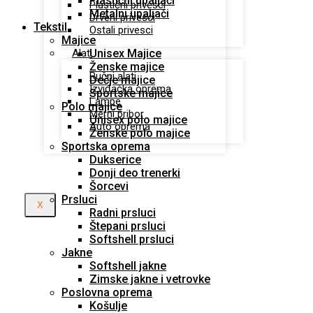
Plastični upaljači
Plastični privesci
Metalni upaljači
Drveni privesci
Tekstil
Ostali privesci
Majice
Unisex Majice
Alati
Ženske majice
Ručni alati
Dečje majice
Izviđačka oprema
Sportske majice
Lampe
Polo majice
Merni pribor
Unisex polo majice
Auto oprema
Ženske polo majice
Sportska oprema
Dukserice
Donji deo trenerki
Šorcevi
Prsluci
X
Radni prsluci
Štepani prsluci
Softshell prsluci
Jakne
Softshell jakne
Zimske jakne i vetrovke
Poslovna oprema
Košulje