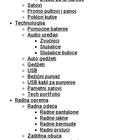
Satovi
Promo pultovi i panoi
Poklon kutije
Technologija
Pomoćne baterije
Audio uređaji
Zvučnici
Slušalice
Slušalice bubice
Auto gedžeti
Gedžeti
USB
Bežični punjač
USB kabl za punjenje
Pametni satovi
Tech portfolio
Radna oprema
Radna odeća
Radne pantalone
Radne jakne
Radne bermude
Radni prsluci
Zaštitna obuća