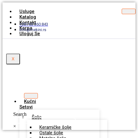
Usluge
Katalog
Kontakt
+381 63 360 843
Korpa
info@mekini.rs
Uloguj Se
X
Kućni
Setovi
Search
Šolje
×
Keramičke šolje
Ostale šolje