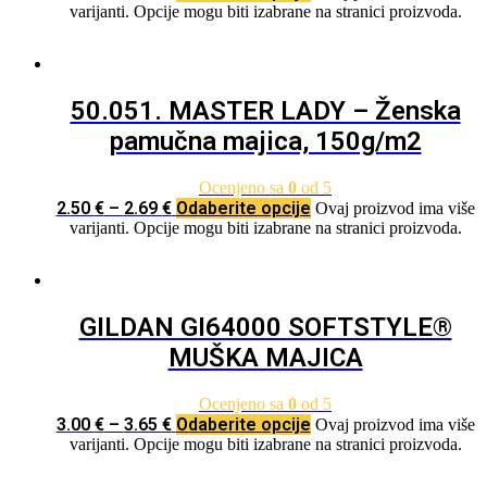
varijanti. Opcije mogu biti izabrane na stranici proizvoda.
50.051. MASTER LADY – Ženska
pamučna majica, 150g/m2
Ocenjeno sa
0
od 5
2.50
€
–
2.69
€
Odaberite opcije
Ovaj proizvod ima više
varijanti. Opcije mogu biti izabrane na stranici proizvoda.
GILDAN GI64000 SOFTSTYLE®
MUŠKA MAJICA
Ocenjeno sa
0
od 5
3.00
€
–
3.65
€
Odaberite opcije
Ovaj proizvod ima više
varijanti. Opcije mogu biti izabrane na stranici proizvoda.