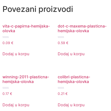
Povezani proizvodi
vita-c-papirna-hemijska-
dot-c-maxema-plasticna-
olovka
hemijska-olovka
Ocenjeno
Ocenjeno
0.09
€
0.59
€
sa
sa
0
0
od
od
Dodaj u korpu
Dodaj u korpu
5
5
winning-2011-plasticna-
colibri-plasticna-
hemijska-olovka
hemijska-olovka
Ocenjeno
Ocenjeno
0.17
€
0.21
€
sa
sa
0
0
od
od
Dodaj u korpu
Dodaj u korpu
5
5