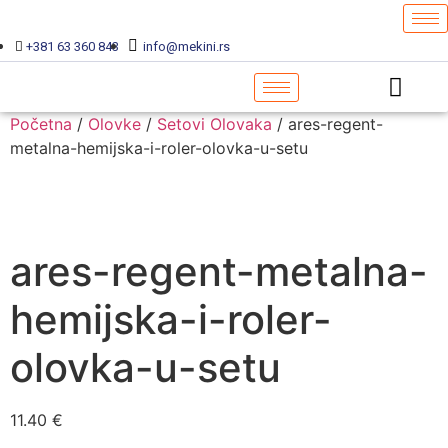
+381 63 360 843
info@mekini.rs
Početna
/
Olovke
/
Setovi Olovaka
/ ares-regent-
metalna-hemijska-i-roler-olovka-u-setu
ares-regent-metalna-
hemijska-i-roler-
olovka-u-setu
11.40
€