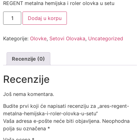
REGENT metalna hemijska i roler olovka u setu
Dodaj u korpu
Kategorije:
Olovke
,
Setovi Olovaka
,
Uncategorized
Recenzije (0)
Recenzije
Još nema komentara.
Budite prvi koji će napisati recenziju za „ares-regent-
metalna-hemijska-i-roler-olovka-u-setu“
Vaša adresa e-pošte neće biti objavljena.
Neophodna
polja su označena
*
Vaša ocena
*