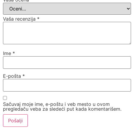
Vaša recenzija
*
Ime
*
E-pošta
*
Sačuvaj moje ime, e-poštu i veb mesto u ovom
pregledaču veba za sledeći put kada komentarišem.