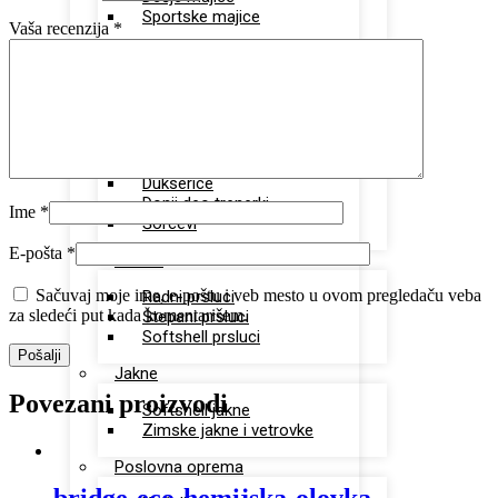
Sportske majice
Vaša recenzija
*
Polo majice
Unisex polo majice
Ženske polo majice
Sportska oprema
Dukserice
Donji deo trenerki
Ime
*
Šorcevi
E-pošta
*
Prsluci
Sačuvaj moje ime, e-poštu i veb mesto u ovom pregledaču veba
Radni prsluci
za sledeći put kada komentarišem.
Štepani prsluci
Softshell prsluci
Jakne
Povezani proizvodi
Softshell jakne
Zimske jakne i vetrovke
Poslovna oprema
bridge-eco-hemijska-olovka