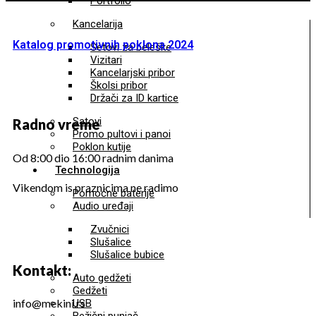
Portfolio
Kancelarija
Katalog promotivnih poklona 2024
Setovi za beleške
Vizitari
Kancelarjski pribor
Školsi pribor
Držači za ID kartice
Satovi
Radno vreme
Promo pultovi i panoi
Poklon kutije
Od 8:00 dio 16:00 radnim danima
Technologija
Vikendom is praznicima ne radimo
Pomoćne baterije
Audio uređaji
Zvučnici
Slušalice
Slušalice bubice
Kontakt:
Auto gedžeti
Gedžeti
info@mekini.rs
USB