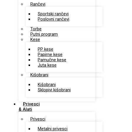
Rančevi
Sportski rančevi
Poslovni rančevi
Torbe
Putni program
Kese
PP kese
Papirne kese
Pamučne kese
Juta kese
Kišobrani
Kišobrani
Sklopivi kišobrani
Privesci
& Alati
Privesci
Metalni privesci