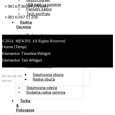
Bežični punjač
USB kabl za punjenje
+381 63 360 843 (Viber)
Pametni satovi
Tech portfolio
+381 63 87 11 206
Radna
Oprema
Radna odeća
©2024. MEKINI. All Rights Reserved.
Radne pantalone
Home (Temp)
Radne jakne
Radne bermude
Elementor Timeline Widget
Radni prsluci
Elementor Tab Widget
Zaštitna obuća
Sigurnosna obuća
Radna obuća
Sigurnosna odeća
Dodatna radna oprema
Torbe
&
Putovanje