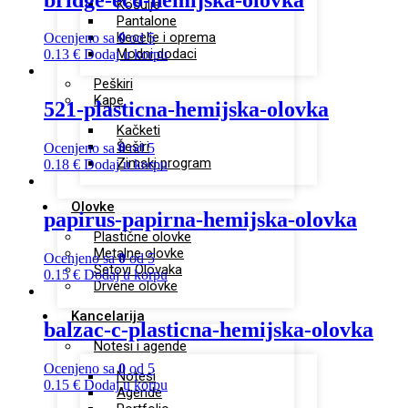
Košulje
Pantalone
Kecelje i oprema
Ocenjeno sa
0
od 5
Modni dodaci
0.13
€
Dodaj u korpu
Peškiri
Kape
521-plasticna-hemijska-olovka
Kačketi
Šeširi
Ocenjeno sa
0
od 5
Zimski program
0.18
€
Dodaj u korpu
Olovke
papirus-papirna-hemijska-olovka
Plastične olovke
Metalne olovke
Ocenjeno sa
0
od 5
Setovi Olovaka
0.15
€
Dodaj u korpu
Drvene olovke
Kancelarija
balzac-c-plasticna-hemijska-olovka
Notesi i agende
Ocenjeno sa
0
od 5
Notesi
0.15
€
Dodaj u korpu
Agende