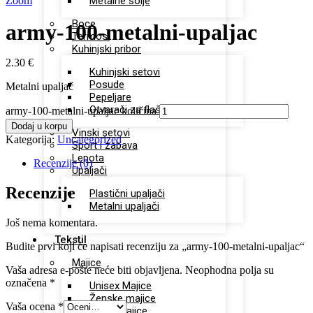
Zoom
Metalne šolje
Boce
army-100-metalni-upaljac
Termosi
Kuhinjski pribor
2.30
€
Kuhinjski setovi
Posude
Metalni upaljač
Pepeljare
Otvarači za flaše
army-100-metalni-upaljac količina
Dodaj u korpu
Vinski setovi
Kategorija:
Uncategorized
Sport i zabava
Lepota
Recenzije (0)
Upaljači
Recenzije
Plastični upaljači
Metalni upaljači
Još nema komentara.
Tekstil
Budite prvi koji će napisati recenziju za „army-100-metalni-upaljac“
Majice
Vaša adresa e-pošte neće biti objavljena.
Neophodna polja su
označena
*
Unisex Majice
Ženske majice
Vaša ocena
*
Dečje majice