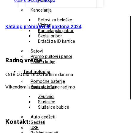
0.09
€
Dodaj u korpu
Portfolio
Kancelarija
Setovi za beleške
Vizitari
Katalog promotivnih poklona 2024
Kancelarjski pribor
Školsi pribor
Držači za ID kartice
Satovi
Promo pultovi i panoi
Radno vreme
Poklon kutije
Technologija
Od 8:00 dio 16:00 radnim danima
Pomoćne baterije
Vikendom is praznicima ne radimo
Audio uređaji
Zvučnici
Slušalice
Slušalice bubice
Auto gedžeti
Kontakt:
Gedžeti
USB