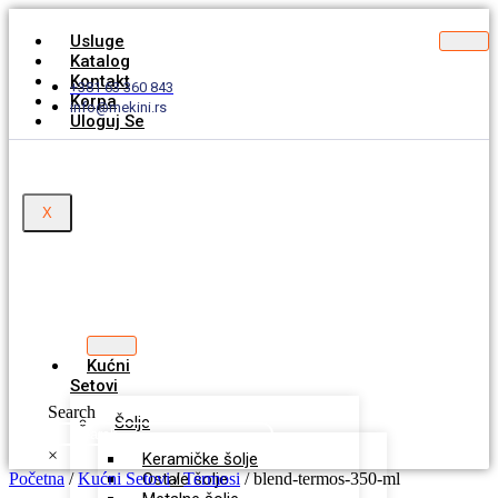
Usluge
Katalog
Kontakt
+381 63 360 843
Korpa
info@mekini.rs
Uloguj Se
X
Kućni
Setovi
Search
Šolje
×
Keramičke šolje
Početna
/
Kućni Setovi
Ostale šolje
/
Termosi
/ blend-termos-350-ml