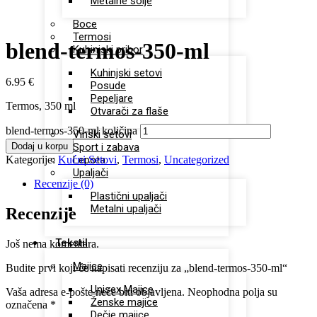
Metalne šolje
Zoom
Boce
Termosi
blend-termos-350-ml
Kuhinjski pribor
Kuhinjski setovi
6.95
€
Posude
Pepeljare
Termos, 350 ml
Otvarači za flaše
blend-termos-350-ml količina
Vinski setovi
Dodaj u korpu
Sport i zabava
Kategorije:
Kućni Setovi
Lepota
,
Termosi
,
Uncategorized
Upaljači
Recenzije (0)
Plastični upaljači
Metalni upaljači
Recenzije
Tekstil
Još nema komentara.
Majice
Budite prvi koji će napisati recenziju za „blend-termos-350-ml“
Unisex Majice
Vaša adresa e-pošte neće biti objavljena.
Neophodna polja su
Ženske majice
označena
*
Dečje majice