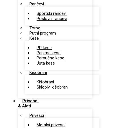
Rančevi
Sportski rančevi
Poslovni rančevi
Torbe
Putni program
Kese
PP kese
Papirne kese
Pamučne kese
Juta kese
Kišobrani
Kišobrani
Sklopivi kišobrani
Privesci
& Alati
Privesci
Metalni privesci