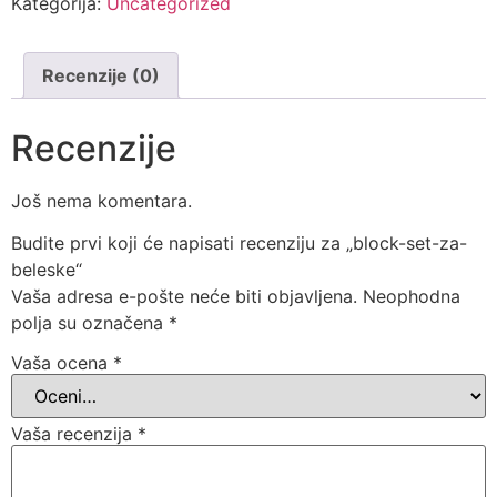
Kategorija:
Uncategorized
Recenzije (0)
Recenzije
Još nema komentara.
Budite prvi koji će napisati recenziju za „block-set-za-
beleske“
Vaša adresa e-pošte neće biti objavljena.
Neophodna
polja su označena
*
Vaša ocena
*
Vaša recenzija
*