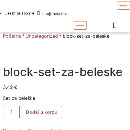
+381 63 360 843
info@mekini.rs
Početna
/
Uncategorized
/ block-set-za-beleske
block-set-za-beleske
3.49
€
Set za beleške
Dodaj u korpu