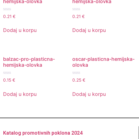
hemijska-olovka
hemijska-olovka
Ocenjeno
Ocenjeno
0.21
€
0.21
€
sa
sa
0
0
od
od
Dodaj u korpu
Dodaj u korpu
5
5
balzac-pro-plasticna-
oscar-plasticna-hemijska-
hemijska-olovka
olovka
Ocenjeno
Ocenjeno
0.15
€
0.25
€
sa
sa
0
0
od
od
Dodaj u korpu
Dodaj u korpu
5
5
Katalog promotivnih poklona 2024