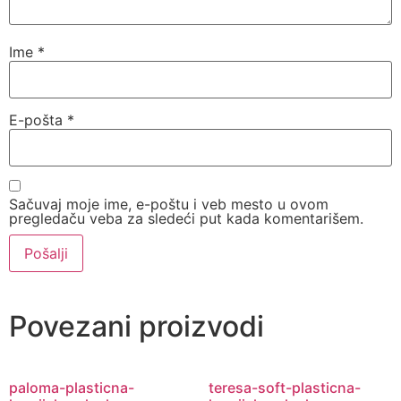
Ime
*
E-pošta
*
Sačuvaj moje ime, e-poštu i veb mesto u ovom
pregledaču veba za sledeći put kada komentarišem.
Povezani proizvodi
paloma-plasticna-
teresa-soft-plasticna-