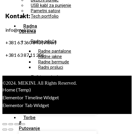
Bežični punjač
USB kabl za punjenje
Pametni satovi
Kontakt:
Tech portfolio
Radna
info@mekini.rs
Oprema
Radna odeća
+381 63 360 843 (Viber)
Radne pantalone
+381 63 87 11 206
Radne jakne
Radne bermude
Radni prsluci
Zaštitna obuća
©2024. MEKINI. All Rights Reserved.
Sigurnosna obuća
Home (Temp)
Radna obuća
Elementor Timeline Widget
Sigurnosna odeća
Elementor Tab Widget
Dodatna radna oprema
Torbe
&
Putovanje