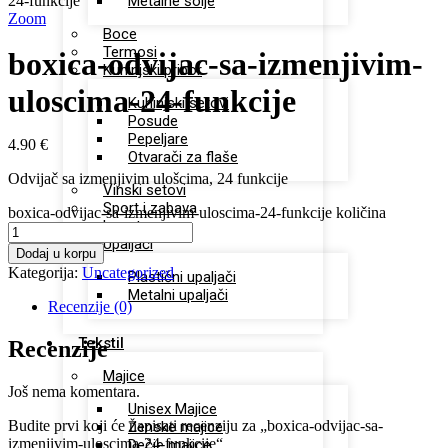
24-funkcije
Metalne šolje
Zoom
Boce
Termosi
boxica-odvijac-sa-izmenjivim-
Kuhinjski pribor
uloscima-24-funkcije
Kuhinjski setovi
Posude
Pepeljare
4.90
€
Otvarači za flaše
Odvijač sa izmenjivim ulošcima, 24 funkcije
Vinski setovi
Sport i zabava
boxica-odvijac-sa-izmenjivim-uloscima-24-funkcije količina
Lepota
Upaljači
Dodaj u korpu
Kategorija:
Uncategorized
Plastični upaljači
Metalni upaljači
Recenzije (0)
Tekstil
Recenzije
Majice
Još nema komentara.
Unisex Majice
Budite prvi koji će napisati recenziju za „boxica-odvijac-sa-
Ženske majice
izmenjivim-uloscima-24-funkcije“
Dečje majice