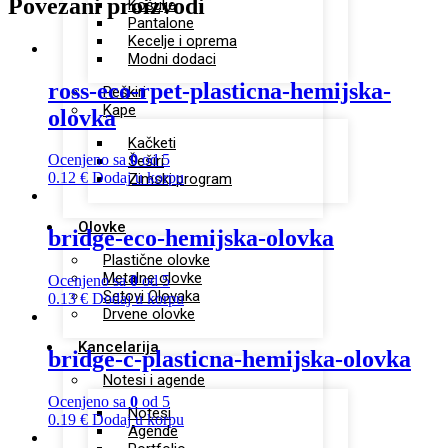
Povezani proizvodi
Košulje
Pantalone
Kecelje i oprema
Modni dodaci
ross-eco-rpet-plasticna-hemijska-
Peškiri
Kape
olovka
Kačketi
Ocenjeno sa
0
od 5
Šeširi
0.12
€
Dodaj u korpu
Zimski program
Olovke
bridge-eco-hemijska-olovka
Plastične olovke
Metalne olovke
Ocenjeno sa
0
od 5
Setovi Olovaka
0.13
€
Dodaj u korpu
Drvene olovke
Kancelarija
bridge-c-plasticna-hemijska-olovka
Notesi i agende
Ocenjeno sa
0
od 5
Notesi
0.19
€
Dodaj u korpu
Agende