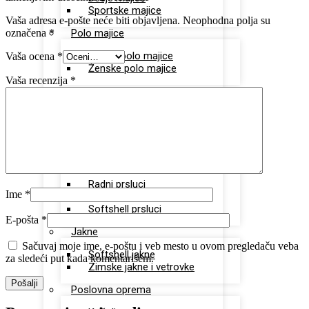
Sportske majice
Vaša adresa e-pošte neće biti objavljena.
Neophodna polja su
označena
*
Polo majice
Unisex polo majice
Vaša ocena
*
Ženske polo majice
Vaša recenzija
*
Sportska oprema
Dukserice
Donji deo trenerki
Šorcevi
Prsluci
Radni prsluci
Ime
*
Štepani prsluci
Softshell prsluci
E-pošta
*
Jakne
Sačuvaj moje ime, e-poštu i veb mesto u ovom pregledaču veba
Softshell jakne
za sledeći put kada komentarišem.
Zimske jakne i vetrovke
Poslovna oprema