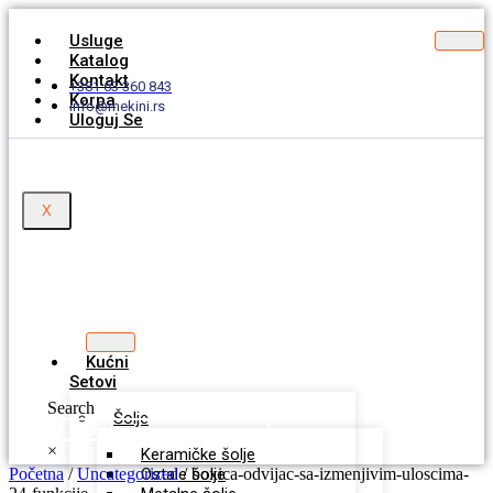
Usluge
Katalog
Kontakt
+381 63 360 843
Korpa
info@mekini.rs
Uloguj Se
X
Kućni
Setovi
Search
Šolje
×
Keramičke šolje
Početna
/
Uncategorized
Ostale šolje
/ boxica-odvijac-sa-izmenjivim-uloscima-