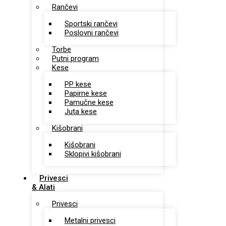
Rančevi
Sportski rančevi
Poslovni rančevi
Torbe
Putni program
Kese
PP kese
Papirne kese
Pamučne kese
Juta kese
Kišobrani
Kišobrani
Sklopivi kišobrani
Privesci
& Alati
Privesci
Metalni privesci