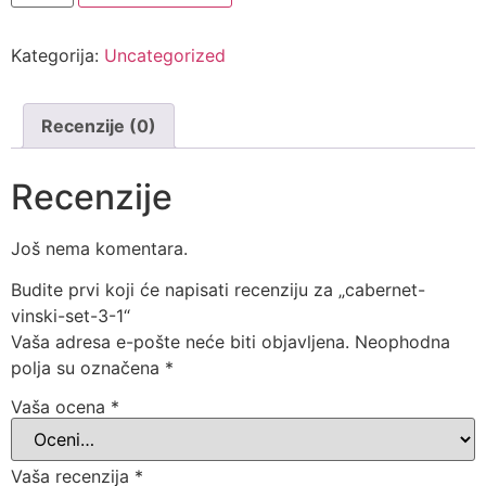
Kategorija:
Uncategorized
Recenzije (0)
Recenzije
Još nema komentara.
Budite prvi koji će napisati recenziju za „cabernet-
vinski-set-3-1“
Vaša adresa e-pošte neće biti objavljena.
Neophodna
polja su označena
*
Vaša ocena
*
Vaša recenzija
*