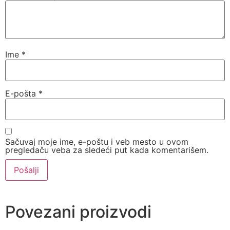
Ime
*
E-pošta
*
Sačuvaj moje ime, e-poštu i veb mesto u ovom
pregledaču veba za sledeći put kada komentarišem.
Povezani proizvodi