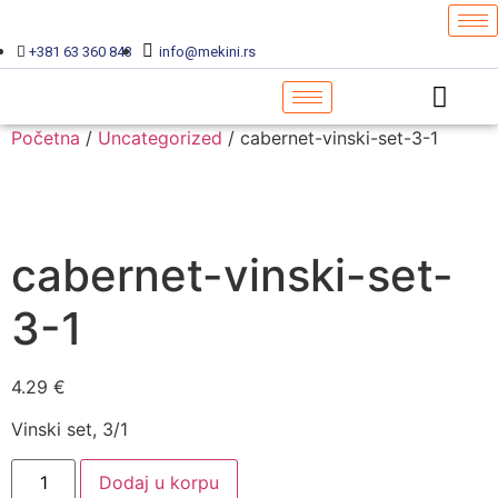
+381 63 360 843
info@mekini.rs
Početna
/
Uncategorized
/ cabernet-vinski-set-3-1
cabernet-vinski-set-
3-1
4.29
€
Vinski set, 3/1
Dodaj u korpu