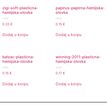
zigi-soft-plasticna-
papirus-papirna-hemijska-
hemijska-olovka
olovka
Ocenjeno
Ocenjeno
0.22
€
0.15
€
sa
sa
0
0
od
od
Dodaj u korpu
Dodaj u korpu
5
5
balzac-plasticna-
winning-2011-plasticna-
hemijska-olovka
hemijska-olovka
Ocenjeno
Ocenjeno
0.15
€
0.17
€
sa
sa
0
0
od
od
Dodaj u korpu
Dodaj u korpu
5
5