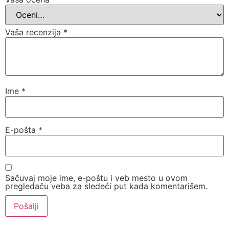
Vaša recenzija
*
Ime
*
E-pošta
*
Sačuvaj moje ime, e-poštu i veb mesto u ovom
pregledaču veba za sledeći put kada komentarišem.