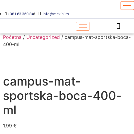
+381 63 360 843
info@mekini.rs
Početna
/
Uncategorized
/ campus-mat-sportska-boca-
400-ml
campus-mat-
sportska-boca-400-
ml
1.99
€