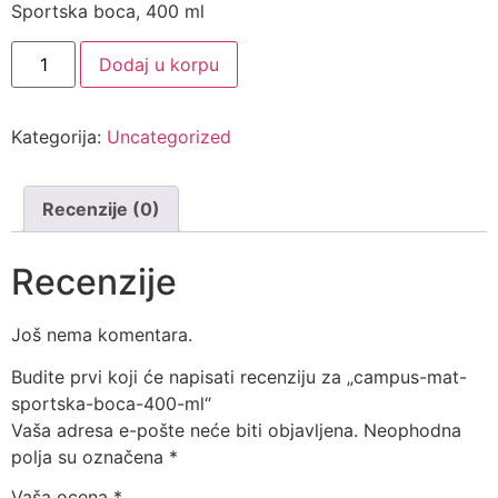
Sportska boca, 400 ml
Dodaj u korpu
Kategorija:
Uncategorized
Recenzije (0)
Recenzije
Još nema komentara.
Budite prvi koji će napisati recenziju za „campus-mat-
sportska-boca-400-ml“
Vaša adresa e-pošte neće biti objavljena.
Neophodna
polja su označena
*
Vaša ocena
*