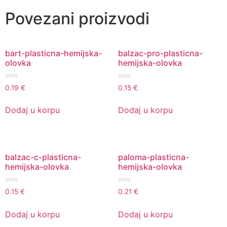
Povezani proizvodi
bart-plasticna-hemijska-
balzac-pro-plasticna-
olovka
hemijska-olovka
Ocenjeno
Ocenjeno
0.19
€
0.15
€
sa
sa
0
0
od
od
Dodaj u korpu
Dodaj u korpu
5
5
balzac-c-plasticna-
paloma-plasticna-
hemijska-olovka
hemijska-olovka
Ocenjeno
Ocenjeno
0.15
€
0.21
€
sa
sa
0
0
od
od
Dodaj u korpu
Dodaj u korpu
5
5