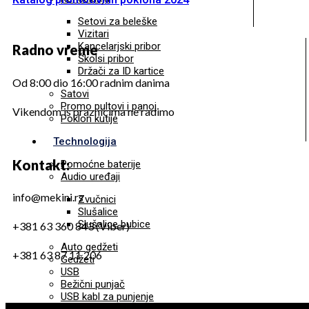
Setovi za beleške
Vizitari
Kancelarjski pribor
Radno vreme
Školsi pribor
Držači za ID kartice
Od 8:00 dio 16:00 radnim danima
Satovi
Promo pultovi i panoi
Vikendom is praznicima ne radimo
Poklon kutije
Technologija
Kontakt:
Pomoćne baterije
Audio uređaji
info@mekini.rs
Zvučnici
Slušalice
Slušalice bubice
+381 63 360 843 (Viber)
Auto gedžeti
+381 63 87 11 206
Gedžeti
USB
Bežični punjač
USB kabl za punjenje