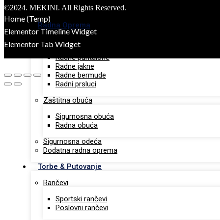
Pametni satovi
©2024. MEKINI. All Rights Reserved.
Tech portfolio
Home (Temp)
Radna Oprema
Elementor Timeline Widget
Radna odeća
Elementor Tab Widget
Radne pantalone
Radne jakne
Radne bermude
Radni prsluci
Zaštitna obuća
Sigurnosna obuća
Radna obuća
Sigurnosna odeća
Dodatna radna oprema
Torbe & Putovanje
Rančevi
Sportski rančevi
Poslovni rančevi