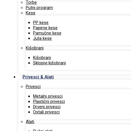
Torbe
Putni program
Kese
PP kese
Papirne kese
Pamučne kese
Juta kese
Kišobrani
Kišobrani
Sklopivi kišobrani
Privesci & Alati
Privesci
Metalni privesci
Plastični privesci
Drveni privesci
Ostali privesci
Alati