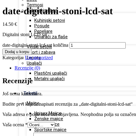
Termosi
date-digitalni-stoni-lcd-sat
Kuhinjski pribor
Kuhinjski setovi
14.50
€
Posude
Pepeljare
Digitalni stoni LCD sat
Otvarači za flaše
date-digitalni-stoni-lcd-sat količina
Vinski setovi
Dodaj u korpu
Sport i zabava
Kategorija:
Uncategorized
Lepota
Upaljači
Recenzije (0)
Plastični upaljači
Metalni upaljači
Recenzije
Tekstil
Još nema komentara.
Majice
Budite prvi koji će napisati recenziju za „date-digitalni-stoni-lcd-sat“
Unisex Majice
Vaša adresa e-pošte neće biti objavljena.
Neophodna polja su označe
Ženske majice
Dečje majice
Vaša ocena
*
Sportske majice