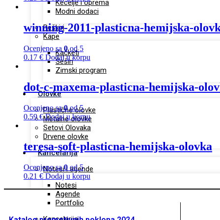
Kecelje i oprema
Modni dodaci
winning-2011-plasticna-hemijska-olov
Peškiri
Kape
Ocenjeno sa
0
od 5
Kačketi
0.17
€
Dodaj u korpu
Šeširi
Zimski program
dot-c-maxema-plasticna-hemijska-olo
Olovke
Ocenjeno sa
0
od 5
Plastične olovke
0.59
€
Dodaj u korpu
Metalne olovke
Setovi Olovaka
Drvene olovke
teresa-soft-plasticna-hemijska-olovka
Kancelarija
Ocenjeno sa
0
od 5
Notesi i agende
0.21
€
Dodaj u korpu
Notesi
Agende
Portfolio
Kancelarija
Katalog promotivnih poklona 2024