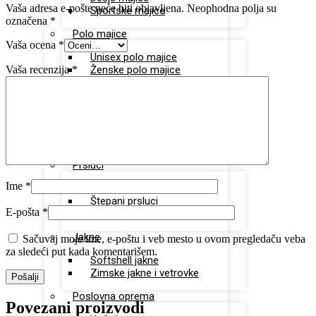
Vaša adresa e-pošte neće biti objavljena.
Neophodna polja su
Sportske majice
označena
*
Polo majice
Vaša ocena
*
Unisex polo majice
Vaša recenzija
*
Ženske polo majice
Sportska oprema
Dukserice
Donji deo trenerki
Šorcevi
Prsluci
Ime
*
Radni prsluci
Štepani prsluci
E-pošta
*
Softshell prsluci
Jakne
Sačuvaj moje ime, e-poštu i veb mesto u ovom pregledaču veba
za sledeći put kada komentarišem.
Softshell jakne
Zimske jakne i vetrovke
Poslovna oprema
Povezani proizvodi