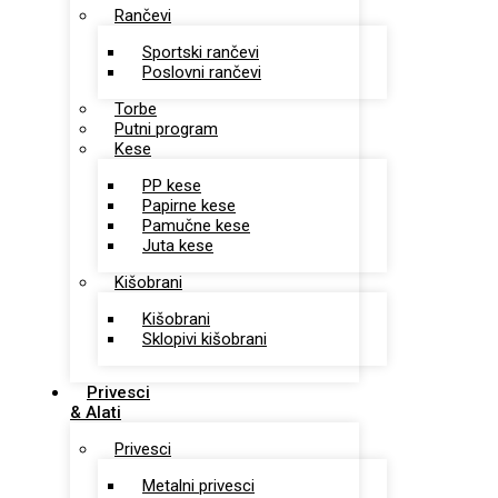
Rančevi
Sportski rančevi
Poslovni rančevi
Torbe
Putni program
Kese
PP kese
Papirne kese
Pamučne kese
Juta kese
Kišobrani
Kišobrani
Sklopivi kišobrani
Privesci
& Alati
Privesci
Metalni privesci