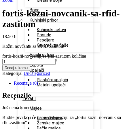
Zoom
Metalne šolje
Boce
fortis-kozni-novcanik-sa-rfid-
Termosi
Kuhinjski pribor
zastitom
Kuhinjski setovi
Posude
18.50
€
Pepeljare
Otvarači za flaše
Kožni novčanik sa RFID zaštitom
Vinski setovi
fortis-kozni-novcanik-sa-rfid-zastitom količina
Sport i zabava
Lepota
Dodaj u korpu
Upaljači
Kategorija:
Uncategorized
Plastični upaljači
Recenzije (0)
Metalni upaljači
Recenzije
Tekstil
Još nema komentara.
Majice
Budite prvi koji će napisati recenziju za „fortis-kozni-novcanik-sa-
Unisex Majice
rfid-zastitom“
Ženske majice
Dečje majice