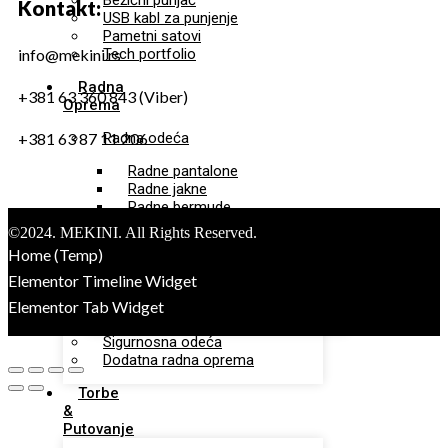
Bežični punjač
Kontakt:
USB kabl za punjenje
Pametni satovi
Tech portfolio
info@mekini.rs
Radna
+381 63 360 843 (Viber)
Oprema
Radna odeća
+381 63 87 11 206
Radne pantalone
Radne jakne
Radne bermude
Radni prsluci
©2024. MEKINI. All Rights Reserved.
Home (Temp)
Zaštitna obuća
Elementor Timeline Widget
Sigurnosna obuća
Elementor Tab Widget
Radna obuća
Sigurnosna odeća
Dodatna radna oprema
Torbe
&
Putovanje