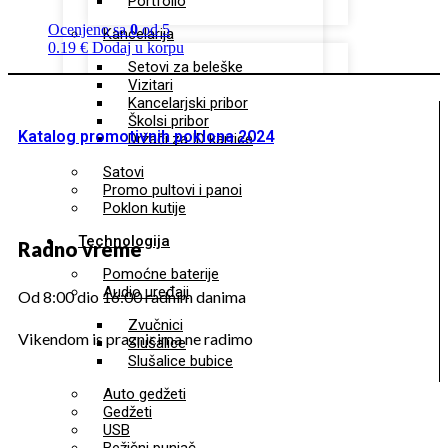
Portfolio
Ocenjeno sa
0
od 5
Kancelarija
0.19
€
Dodaj u korpu
Setovi za beleške
Vizitari
Kancelarjski pribor
Školsi pribor
Katalog promotivnih poklona 2024
Držači za ID kartice
Satovi
Promo pultovi i panoi
Poklon kutije
Technologija
Radno vreme
Pomoćne baterije
Audio uređaji
Od 8:00 dio 16:00 radnim danima
Zvučnici
Vikendom is praznicima ne radimo
Slušalice
Slušalice bubice
Auto gedžeti
Gedžeti
USB