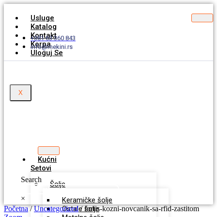
Usluge
Katalog
Kontakt
+381 63 360 843
Korpa
info@mekini.rs
Uloguj Se
X
Kućni
Setovi
Search
Šolje
×
Keramičke šolje
Početna
/
Uncategorized
Ostale šolje
/ fortis-kozni-novcanik-sa-rfid-zastitom