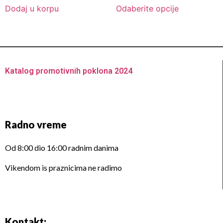
od
od
Dodaj u korpu
Odaberite opcije
5
5
Katalog promotivnih poklona 2024
Radno vreme
Od 8:00 dio 16:00 radnim danima
Vikendom is praznicima ne radimo
Kontakt: