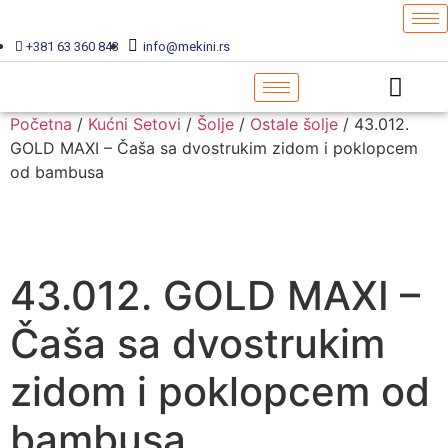
+381 63 360 843
info@mekini.rs
Početna
/
Kućni Setovi
/
Šolje
/
Ostale šolje
/ 43.012.
GOLD MAXI – Čaša sa dvostrukim zidom i poklopcem
od bambusa
43.012. GOLD MAXI –
Čaša sa dvostrukim
zidom i poklopcem od
bambusa