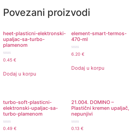
Povezani proizvodi
heet-plasticni-elektronski-
element-smart-termos-
upaljac-sa-turbo-
470-ml
plamenom
Ocenjeno
6.20
€
sa
Ocenjeno
0.45
€
0
sa
od
0
Dodaj u korpu
5
od
Dodaj u korpu
5
turbo-soft-plasticni-
21.004. DOMINO –
elektronski-upaljac-sa-
Plastični kremen upaljač,
turbo-plamenom
nepunjivi
Ocenjeno
Ocenjeno
0.49
€
0.13
€
sa
sa
0
0