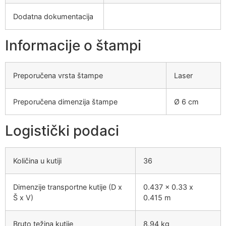
Dodatna dokumentacija
Informacije o štampi
Preporučena vrsta štampe
Laser
Preporučena dimenzija štampe
Ø 6 cm
Logistički podaci
Količina u kutiji
36
Dimenzije transportne kutije (D x
0.437 x 0.33 x
Š x V)
0.415 m
Bruto težina kutije
8.94 kg