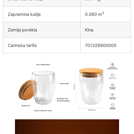
3
Zapremina kutije
0.060 m
Zemlja porekla
Kina
Carinska tarifa
701328900000