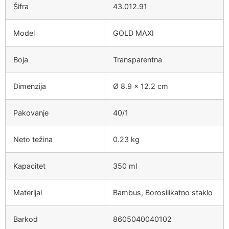
Šifra
43.012.91
Model
GOLD MAXI
Boja
Transparentna
Dimenzija
Ø 8.9 x 12.2 cm
Pakovanje
40/1
Neto težina
0.23 kg
Kapacitet
350 ml
Materijal
Bambus, Borosilikatno staklo
Barkod
8605040040102