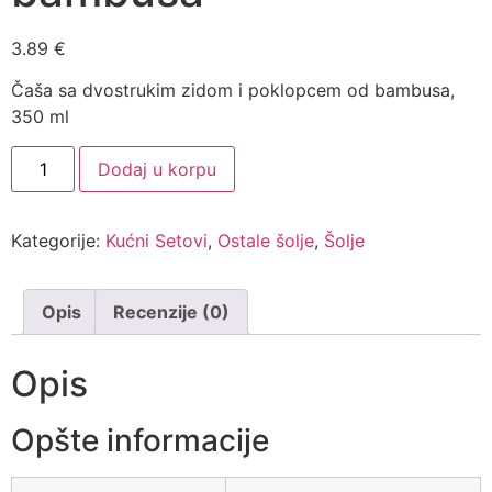
3.89
€
Čaša sa dvostrukim zidom i poklopcem od bambusa,
350 ml
Dodaj u korpu
Kategorije:
Kućni Setovi
,
Ostale šolje
,
Šolje
Opis
Recenzije (0)
Opis
Opšte informacije