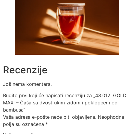
Recenzije
Još nema komentara.
Budite prvi koji će napisati recenziju za „43.012. GOLD
MAXI – Čaša sa dvostrukim zidom i poklopcem od
bambusa“
Vaša adresa e-pošte neće biti objavljena.
Neophodna
polja su označena
*