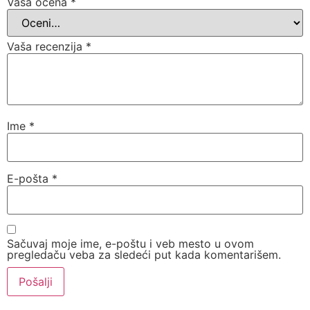
Vaša ocena
*
Vaša recenzija
*
Ime
*
E-pošta
*
Sačuvaj moje ime, e-poštu i veb mesto u ovom
pregledaču veba za sledeći put kada komentarišem.