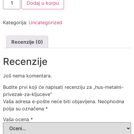
Dodaj u korpu
Kategorija:
Uncategorized
Recenzije (0)
Recenzije
Još nema komentara.
Budite prvi koji će napisati recenziju za „hus-metalni-
privezak-za-kljuceve“
Vaša adresa e-pošte neće biti objavljena.
Neophodna
polja su označena
*
Vaša ocena
*