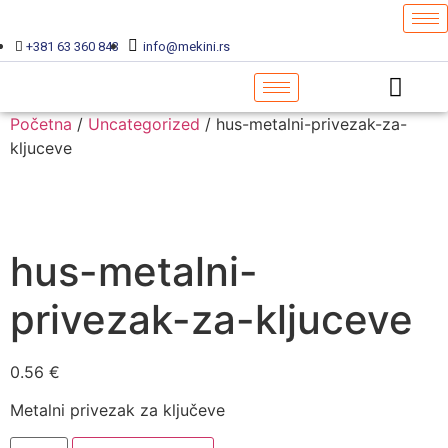
+381 63 360 843
info@mekini.rs
Početna
/
Uncategorized
/ hus-metalni-privezak-za-
kljuceve
hus-metalni-
privezak-za-kljuceve
0.56
€
Metalni privezak za ključeve