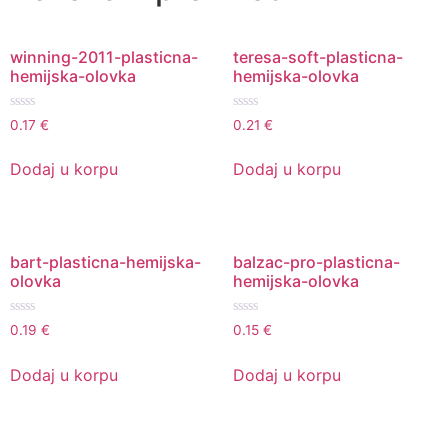
winning-2011-plasticna-
teresa-soft-plasticna-
hemijska-olovka
hemijska-olovka
Ocenjeno
Ocenjeno
0.17
€
0.21
€
sa
sa
0
0
od
od
Dodaj u korpu
Dodaj u korpu
5
5
bart-plasticna-hemijska-
balzac-pro-plasticna-
olovka
hemijska-olovka
Ocenjeno
Ocenjeno
0.19
€
0.15
€
sa
sa
0
0
od
od
Dodaj u korpu
Dodaj u korpu
5
5