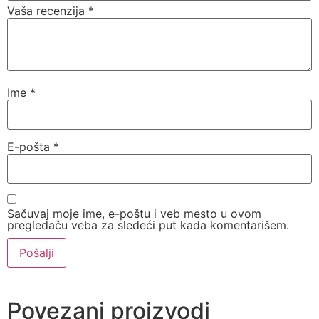
Vaša recenzija
*
Ime
*
E-pošta
*
Sačuvaj moje ime, e-poštu i veb mesto u ovom
pregledaču veba za sledeći put kada komentarišem.
Povezani proizvodi