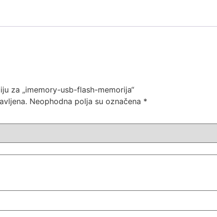
nziju za „imemory-usb-flash-memorija“
avljena.
Neophodna polja su označena
*