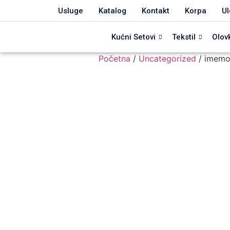
Usluge
Katalog
Kontakt
Korpa
Ul
Kućni Setovi
Tekstil
Olov
Početna
/
Uncategorized
/ imemo