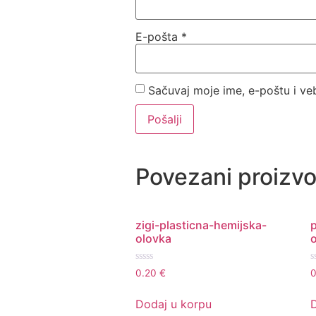
E-pošta
*
Sačuvaj moje ime, e-poštu i v
Povezani proizvo
zigi-plasticna-hemijska-
olovka
Ocenjeno
O
0.20
€
0
sa
s
0
0
od
o
Dodaj u korpu
5
5