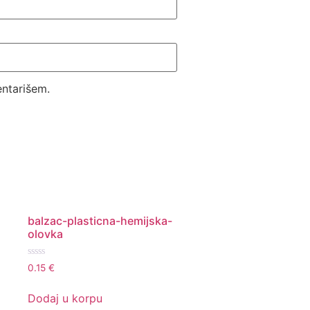
ntarišem.
balzac-plasticna-hemijska-
olovka
Ocenjeno
0.15
€
sa
0
od
Dodaj u korpu
5