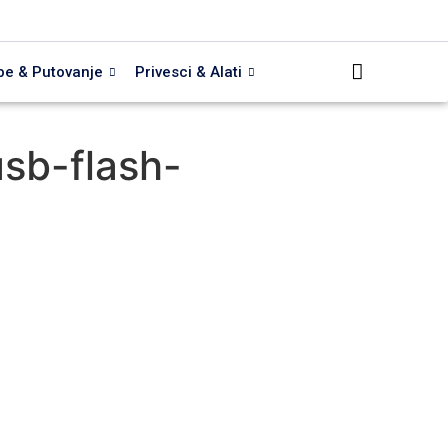
be & Putovanje
Privesci & Alati
sb-flash-