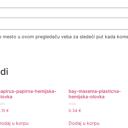
eb mesto u ovom pregledaču veba za sledeći put kada kome
di
papirus-papirna-hemijska-
bay-maxema-plasticna-
olovka
hemijska-olovka
cenjeno
Ocenjeno
.15
€
0.34
€
a
sa
0
d
od
Dodaj u korpu
Dodaj u korpu
5