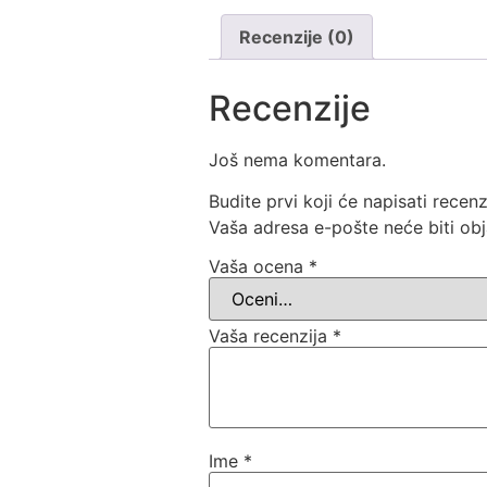
Recenzije (0)
Recenzije
Još nema komentara.
Budite prvi koji će napisati rece
Vaša adresa e-pošte neće biti obj
Vaša ocena
*
Vaša recenzija
*
Ime
*