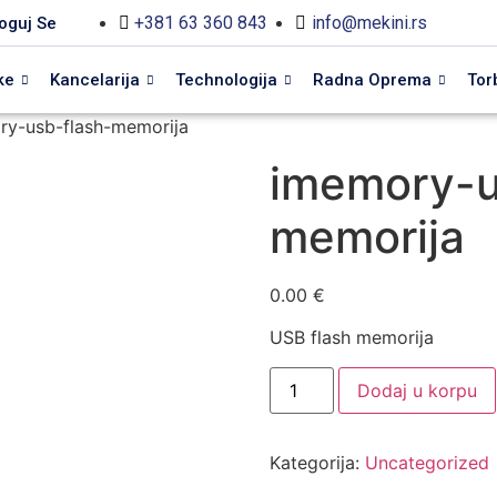
+381 63 360 843
info@mekini.rs
oguj Se
ke
Kancelarija
Technologija
Radna Oprema
Tor
ry-usb-flash-memorija
imemory-u
memorija
0.00
€
USB flash memorija
Dodaj u korpu
Kategorija:
Uncategorized