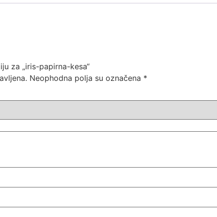
iju za „iris-papirna-kesa“
avljena.
Neophodna polja su označena
*