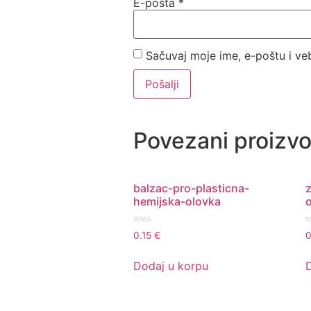
E-pošta
*
Sačuvaj moje ime, e-poštu i v
Povezani proizvo
balzac-pro-plasticna-
z
hemijska-olovka
Ocenjeno
O
0.15
€
sa
s
0
0
od
o
Dodaj u korpu
5
5