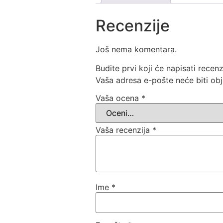
Recenzije
Još nema komentara.
Budite prvi koji će napisati recenz
Vaša adresa e-pošte neće biti obj
Vaša ocena
*
Vaša recenzija
*
Ime
*