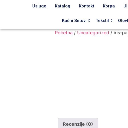
Usluge
Katalog
Kontakt
Korpa
Ul
Kućni Setovi
Tekstil
Olov
Početna
/
Uncategorized
/ iris-p
Recenzije (0)