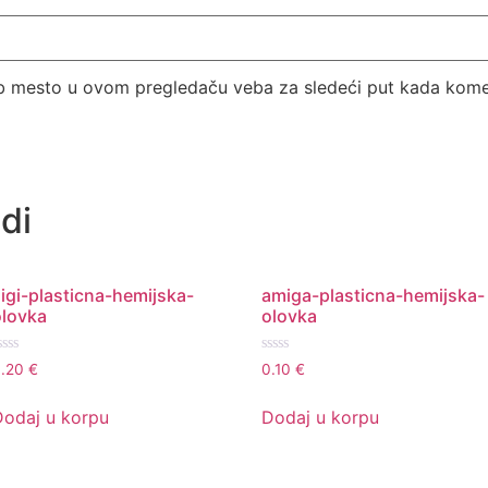
eb mesto u ovom pregledaču veba za sledeći put kada kome
di
igi-plasticna-hemijska-
amiga-plasticna-hemijska-
olovka
olovka
cenjeno
Ocenjeno
0.20
€
0.10
€
a
sa
0
d
od
Dodaj u korpu
Dodaj u korpu
5