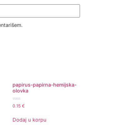
ntarišem.
papirus-papirna-hemijska-
olovka
Ocenjeno
0.15
€
sa
0
od
Dodaj u korpu
5