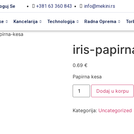
+381 63 360 843
info@mekini.rs
oguj Se
ke
Kancelarija
Technologija
Radna Oprema
Tor
apirna-kesa
iris-papir
0.69
€
Papirna kesa
Dodaj u korpu
Kategorija:
Uncategorized