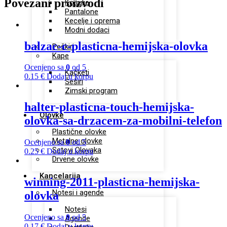
Povezani proizvodi
Košulje
Pantalone
Kecelje i oprema
Modni dodaci
balzac-c-plasticna-hemijska-olovka
Peškiri
Kape
Ocenjeno sa
0
od 5
Kačketi
0.15
€
Dodaj u korpu
Šeširi
Zimski program
halter-plasticna-touch-hemijska-
Olovke
olovka-sa-drzacem-za-mobilni-telefon
Plastične olovke
Metalne olovke
Ocenjeno sa
0
od 5
Setovi Olovaka
0.25
€
Dodaj u korpu
Drvene olovke
Kancelarija
winning-2011-plasticna-hemijska-
Notesi i agende
olovka
Notesi
Ocenjeno sa
0
od 5
Agende
0.17
€
Dodaj u korpu