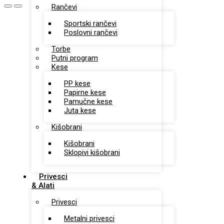
Rančevi
Sportski rančevi
Poslovni rančevi
Torbe
Putni program
Kese
PP kese
Papirne kese
Pamučne kese
Juta kese
Kišobrani
Kišobrani
Sklopivi kišobrani
Privesci
& Alati
Privesci
Metalni privesci