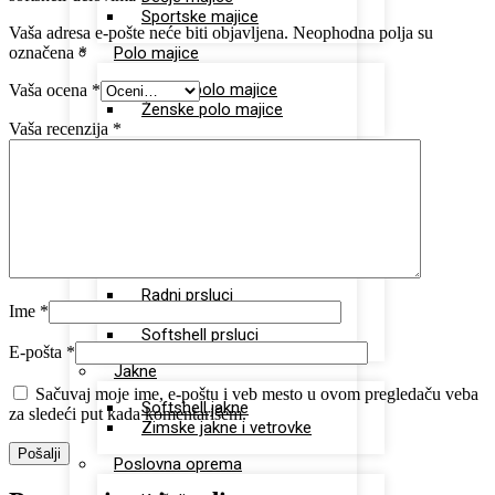
Sportske majice
Vaša adresa e-pošte neće biti objavljena.
Neophodna polja su
označena
*
Polo majice
Unisex polo majice
Vaša ocena
*
Ženske polo majice
Vaša recenzija
*
Sportska oprema
Dukserice
Donji deo trenerki
Šorcevi
Prsluci
Radni prsluci
Ime
*
Štepani prsluci
Softshell prsluci
E-pošta
*
Jakne
Sačuvaj moje ime, e-poštu i veb mesto u ovom pregledaču veba
Softshell jakne
za sledeći put kada komentarišem.
Zimske jakne i vetrovke
Poslovna oprema