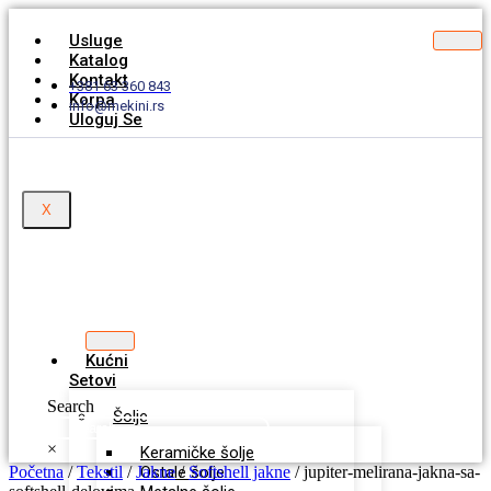
Usluge
Katalog
Kontakt
+381 63 360 843
Korpa
info@mekini.rs
Uloguj Se
X
Kućni
Setovi
Search
Šolje
×
Keramičke šolje
Početna
/
Tekstil
/
Jakne
Ostale šolje
/
Softshell jakne
/ jupiter-melirana-jakna-sa-