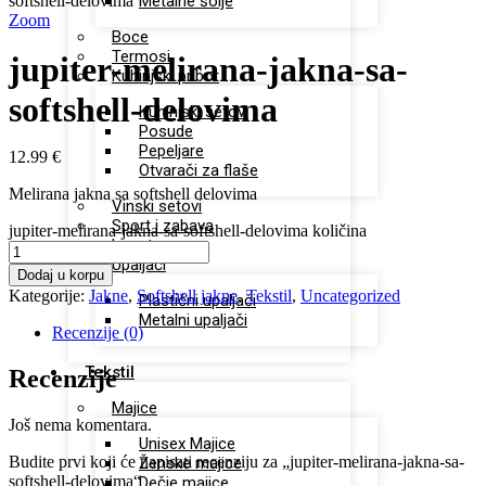
softshell-delovima
Metalne šolje
Zoom
Boce
Termosi
jupiter-melirana-jakna-sa-
Kuhinjski pribor
softshell-delovima
Kuhinjski setovi
Posude
Pepeljare
12.99
€
Otvarači za flaše
Melirana jakna sa softshell delovima
Vinski setovi
Sport i zabava
jupiter-melirana-jakna-sa-softshell-delovima količina
Lepota
Upaljači
Dodaj u korpu
Kategorije:
Jakne
,
Softshell jakne
,
Tekstil
,
Uncategorized
Plastični upaljači
Metalni upaljači
Recenzije (0)
Tekstil
Recenzije
Majice
Još nema komentara.
Unisex Majice
Budite prvi koji će napisati recenziju za „jupiter-melirana-jakna-sa-
Ženske majice
softshell-delovima“
Dečje majice