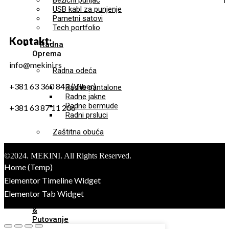
Bežični punjač
USB kabl za punjenje
Pametni satovi
Tech portfolio
Kontakt:
Radna
Oprema
info@mekini.rs
Radna odeća
+381 63 360 843 (Viber)
Radne pantalone
Radne jakne
Radne bermude
+381 63 87 11 206
Radni prsluci
Zaštitna obuća
Sigurnosna obuća
©2024. MEKINI. All Rights Reserved.
Radna obuća
Home (Temp)
Sigurnosna odeća
Elementor Timeline Widget
Dodatna radna oprema
Elementor Tab Widget
Torbe
&
Putovanje