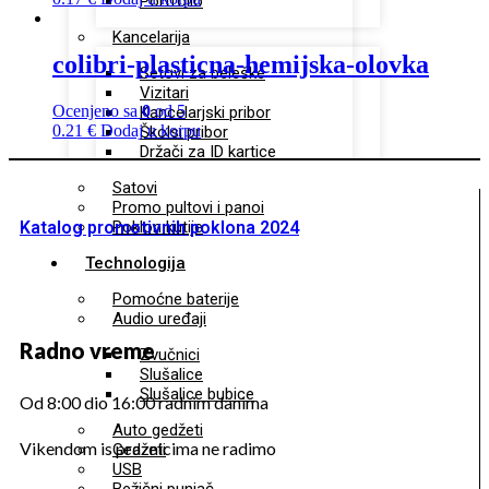
Portfolio
Kancelarija
colibri-plasticna-hemijska-olovka
Setovi za beleške
Vizitari
Ocenjeno sa
0
od 5
Kancelarjski pribor
0.21
€
Dodaj u korpu
Školsi pribor
Držači za ID kartice
Satovi
Promo pultovi i panoi
Katalog promotivnih poklona 2024
Poklon kutije
Technologija
Pomoćne baterije
Audio uređaji
Radno vreme
Zvučnici
Slušalice
Slušalice bubice
Od 8:00 dio 16:00 radnim danima
Auto gedžeti
Vikendom is praznicima ne radimo
Gedžeti
USB