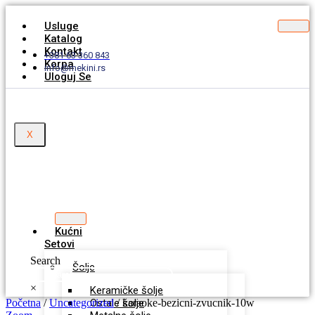
Usluge
Katalog
Kontakt
+381 63 360 843
Korpa
info@mekini.rs
Uloguj Se
X
Kućni
Setovi
Search
Šolje
×
Keramičke šolje
Početna
/
Uncategorized
Ostale šolje
/ karaoke-bezicni-zvucnik-10w