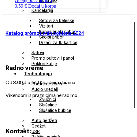
Portfolio
Ocenjeno sa
0
od 5
0.59
€
Dodaj u korpu
Kancelarija
Setovi za beleške
Vizitari
Kancelarjski pribor
Katalog promotivnih poklona 2024
Školsi pribor
Držači za ID kartice
Satovi
Promo pultovi i panoi
Poklon kutije
Radno vreme
Technologija
Od 8:00 dio 16:00 radnim danima
Pomoćne baterije
Audio uređaji
Vikendom is praznicima ne radimo
Zvučnici
Slušalice
Slušalice bubice
Auto gedžeti
Gedžeti
Kontakt:
USB