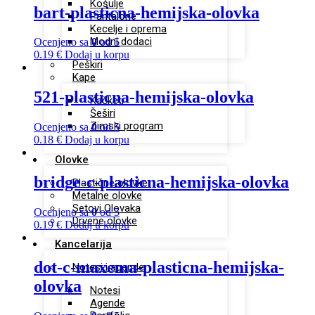
Košulje
bart-plasticna-hemijska-olovka
Pantalone
Kecelje i oprema
Modni dodaci
Ocenjeno sa
0
od 5
0.19
€
Dodaj u korpu
Peškiri
Kape
521-plasticna-hemijska-olovka
Kačketi
Šeširi
Zimski program
Ocenjeno sa
0
od 5
0.18
€
Dodaj u korpu
Olovke
bridge-c-plasticna-hemijska-olovka
Plastične olovke
Metalne olovke
Setovi Olovaka
Ocenjeno sa
0
od 5
Drvene olovke
0.19
€
Dodaj u korpu
Kancelarija
dot-c-maxema-plasticna-hemijska-
Notesi i agende
olovka
Notesi
Agende