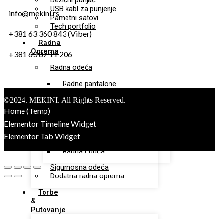
Bežični punjač
USB kabl za punjenje
info@mekini.rs
Pametni satovi
Tech portfolio
+381 63 360 843 (Viber)
Radna
Oprema
+381 63 87 11 206
Radna odeća
Radne pantalone
Radne jakne
©2024. MEKINI. All Rights Reserved.
Radne bermude
Radni prsluci
Home (Temp)
Elementor Timeline Widget
Zaštitna obuća
Elementor Tab Widget
Sigurnosna obuća
Radna obuća
Sigurnosna odeća
Dodatna radna oprema
Torbe
&
Putovanje