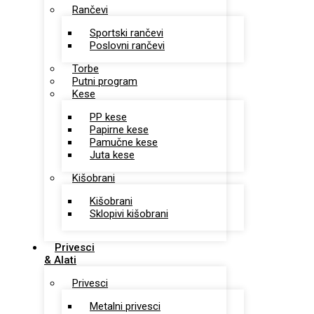
Rančevi
Sportski rančevi
Poslovni rančevi
Torbe
Putni program
Kese
PP kese
Papirne kese
Pamučne kese
Juta kese
Kišobrani
Kišobrani
Sklopivi kišobrani
Privesci
& Alati
Privesci
Metalni privesci