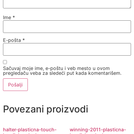
Ime
*
E-pošta
*
Sačuvaj moje ime, e-poštu i veb mesto u ovom
pregledaču veba za sledeći put kada komentarišem.
Povezani proizvodi
halter-plasticna-touch-
winning-2011-plasticna-