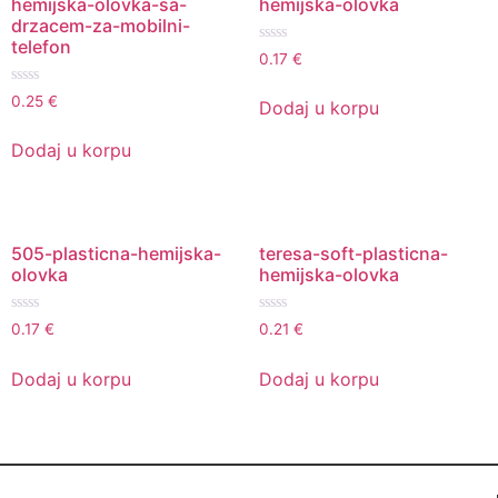
hemijska-olovka-sa-
hemijska-olovka
drzacem-za-mobilni-
telefon
Ocenjeno
0.17
€
sa
0
Ocenjeno
od
0.25
€
Dodaj u korpu
sa
5
0
od
Dodaj u korpu
5
505-plasticna-hemijska-
teresa-soft-plasticna-
olovka
hemijska-olovka
Ocenjeno
Ocenjeno
0.17
€
0.21
€
sa
sa
0
0
od
od
Dodaj u korpu
Dodaj u korpu
5
5