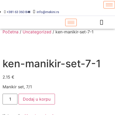
+381 63 360 843
info@mekini.rs
Početna
/
Uncategorized
/ ken-manikir-set-7-1
ken-manikir-set-7-1
2.15
€
Manikir set, 7/1
Dodaj u korpu