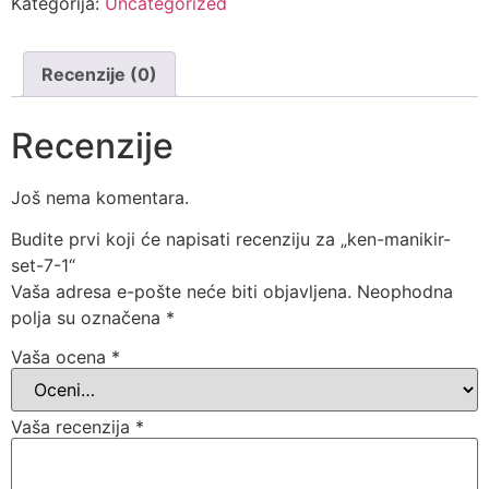
Kategorija:
Uncategorized
Recenzije (0)
Recenzije
Još nema komentara.
Budite prvi koji će napisati recenziju za „ken-manikir-
set-7-1“
Vaša adresa e-pošte neće biti objavljena.
Neophodna
polja su označena
*
Vaša ocena
*
Vaša recenzija
*