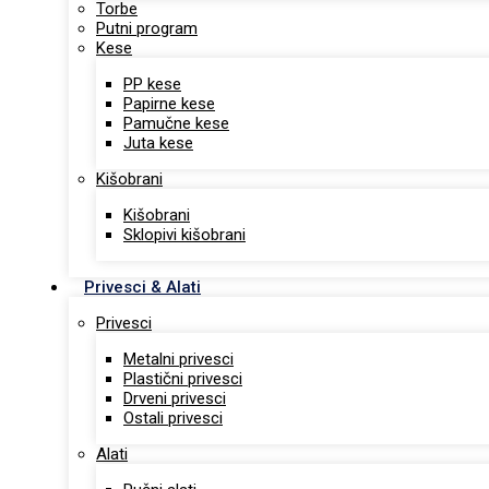
Torbe
Putni program
Kese
PP kese
Papirne kese
Pamučne kese
Juta kese
Kišobrani
Kišobrani
Sklopivi kišobrani
Privesci & Alati
Privesci
Metalni privesci
Plastični privesci
Drveni privesci
Ostali privesci
Alati