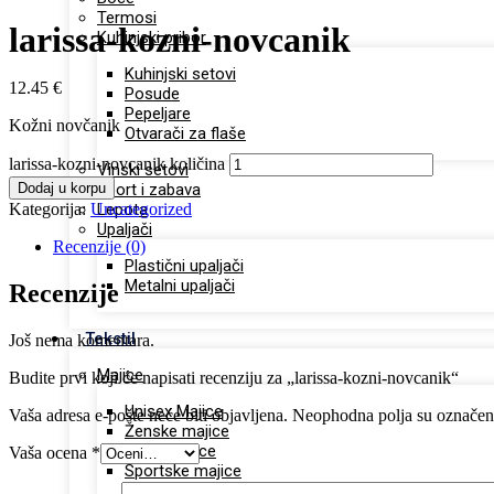
Termosi
larissa-kozni-novcanik
Kuhinjski pribor
Kuhinjski setovi
12.45
€
Posude
Pepeljare
Kožni novčanik
Otvarači za flaše
larissa-kozni-novcanik količina
Vinski setovi
Dodaj u korpu
Sport i zabava
Kategorija:
Uncategorized
Lepota
Upaljači
Recenzije (0)
Plastični upaljači
Metalni upaljači
Recenzije
Tekstil
Još nema komentara.
Majice
Budite prvi koji će napisati recenziju za „larissa-kozni-novcanik“
Unisex Majice
Vaša adresa e-pošte neće biti objavljena.
Neophodna polja su označe
Ženske majice
Dečje majice
Vaša ocena
*
Sportske majice