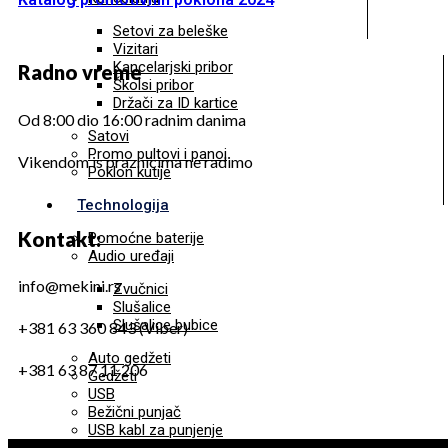
Setovi za beleške
Vizitari
Kancelarjski pribor
Radno vreme
Školsi pribor
Držači za ID kartice
Od 8:00 dio 16:00 radnim danima
Satovi
Promo pultovi i panoi
Vikendom is praznicima ne radimo
Poklon kutije
Technologija
Kontakt:
Pomoćne baterije
Audio uređaji
info@mekini.rs
Zvučnici
Slušalice
Slušalice bubice
+381 63 360 843 (Viber)
Auto gedžeti
+381 63 87 11 206
Gedžeti
USB
Bežični punjač
USB kabl za punjenje