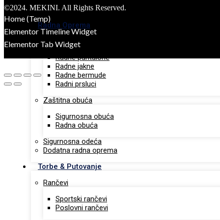
Pametni satovi
©2024. MEKINI. All Rights Reserved.
Tech portfolio
Home (Temp)
Radna Oprema
Elementor Timeline Widget
Radna odeća
Elementor Tab Widget
Radne pantalone
Radne jakne
Radne bermude
Radni prsluci
Zaštitna obuća
Sigurnosna obuća
Radna obuća
Sigurnosna odeća
Dodatna radna oprema
Torbe & Putovanje
Rančevi
Sportski rančevi
Poslovni rančevi