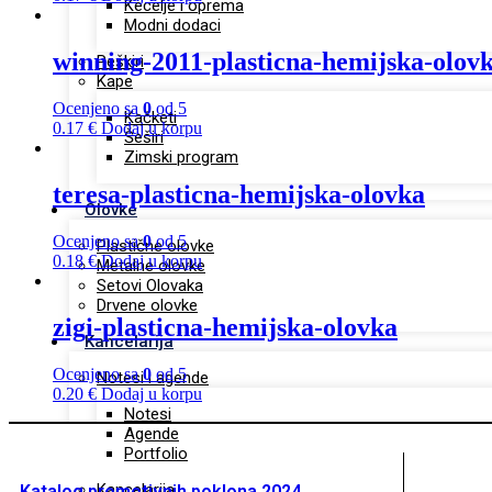
Kecelje i oprema
Modni dodaci
winning-2011-plasticna-hemijska-olov
Peškiri
Kape
Ocenjeno sa
0
od 5
Kačketi
0.17
€
Dodaj u korpu
Šeširi
Zimski program
teresa-plasticna-hemijska-olovka
Olovke
Ocenjeno sa
0
od 5
Plastične olovke
0.18
€
Dodaj u korpu
Metalne olovke
Setovi Olovaka
Drvene olovke
zigi-plasticna-hemijska-olovka
Kancelarija
Ocenjeno sa
0
od 5
Notesi i agende
0.20
€
Dodaj u korpu
Notesi
Agende
Portfolio
Kancelarija
Katalog promotivnih poklona 2024