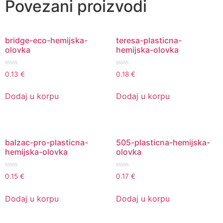
Povezani proizvodi
bridge-eco-hemijska-
teresa-plasticna-
olovka
hemijska-olovka
Ocenjeno
Ocenjeno
0.13
€
0.18
€
sa
sa
0
0
od
od
Dodaj u korpu
Dodaj u korpu
5
5
balzac-pro-plasticna-
505-plasticna-hemijska-
hemijska-olovka
olovka
Ocenjeno
Ocenjeno
0.15
€
0.17
€
sa
sa
0
0
od
od
Dodaj u korpu
Dodaj u korpu
5
5