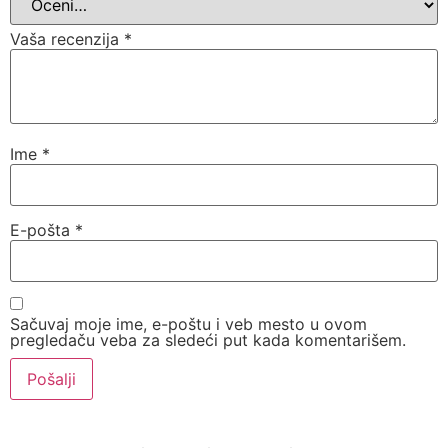
Vaša recenzija
*
Ime
*
E-pošta
*
Sačuvaj moje ime, e-poštu i veb mesto u ovom
pregledaču veba za sledeći put kada komentarišem.