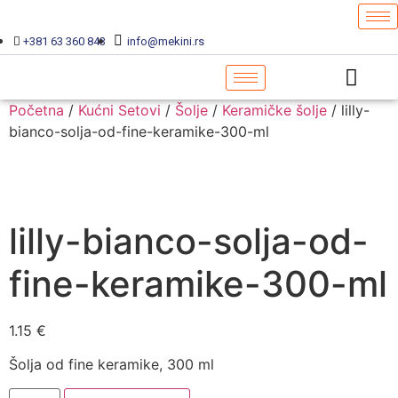
+381 63 360 843
info@mekini.rs
Početna
/
Kućni Setovi
/
Šolje
/
Keramičke šolje
/ lilly-
bianco-solja-od-fine-keramike-300-ml
lilly-bianco-solja-od-
fine-keramike-300-ml
1.15
€
Šolja od fine keramike, 300 ml