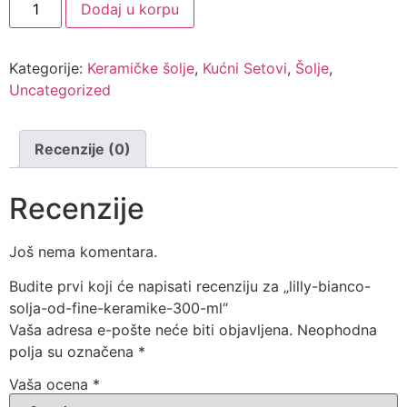
Dodaj u korpu
Kategorije:
Keramičke šolje
,
Kućni Setovi
,
Šolje
,
Uncategorized
Recenzije (0)
Recenzije
Još nema komentara.
Budite prvi koji će napisati recenziju za „lilly-bianco-
solja-od-fine-keramike-300-ml“
Vaša adresa e-pošte neće biti objavljena.
Neophodna
polja su označena
*
Vaša ocena
*