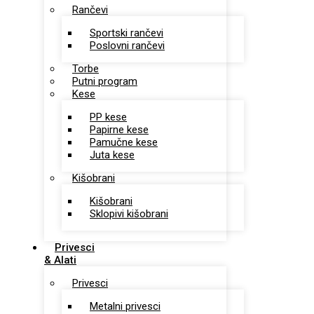
Rančevi
Sportski rančevi
Poslovni rančevi
Torbe
Putni program
Kese
PP kese
Papirne kese
Pamučne kese
Juta kese
Kišobrani
Kišobrani
Sklopivi kišobrani
Privesci
& Alati
Privesci
Metalni privesci