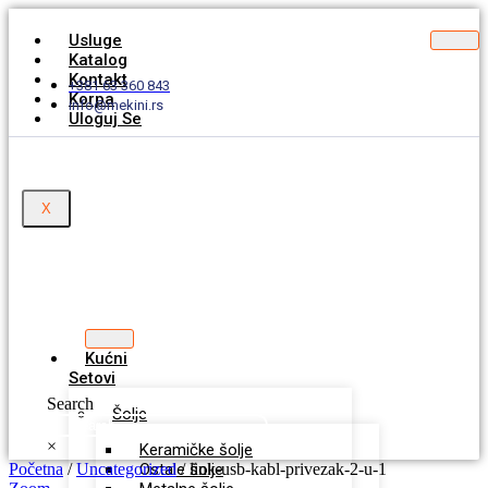
Usluge
Katalog
Kontakt
+381 63 360 843
Korpa
info@mekini.rs
Uloguj Se
X
Kućni
Setovi
Search
Šolje
×
Keramičke šolje
Početna
/
Uncategorized
Ostale šolje
/ link-usb-kabl-privezak-2-u-1