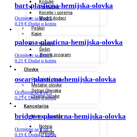
Košulje
bart-plasticna-hemijska-olovka
Pantalone
Kecelje i oprema
Modni dodaci
Ocenjeno sa
0
od 5
0.19
€
Dodaj u korpu
Peškiri
Kape
paloma-plasticna-hemijska-olovka
Kačketi
Šeširi
Zimski program
Ocenjeno sa
0
od 5
0.21
€
Dodaj u korpu
Olovke
oscar-plasticna-hemijska-olovka
Plastične olovke
Metalne olovke
Setovi Olovaka
Ocenjeno sa
0
od 5
Drvene olovke
0.25
€
Dodaj u korpu
Kancelarija
bridge-c-plasticna-hemijska-olovka
Notesi i agende
Notesi
Ocenjeno sa
0
od 5
Agende
0.19
€
Dodaj u korpu