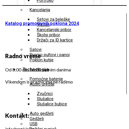
Portfolio
Kancelarija
Setovi za beleške
Katalog promotivnih poklona 2024
Vizitari
Kancelarjski pribor
Školsi pribor
Držači za ID kartice
Satovi
Promo pultovi i panoi
Radno vreme
Poklon kutije
Technologija
Od 8:00 dio 16:00 radnim danima
Pomoćne baterije
Vikendom is praznicima ne radimo
Audio uređaji
Zvučnici
Slušalice
Slušalice bubice
Auto gedžeti
Kontakt:
Gedžeti
USB
info@mekini.rs