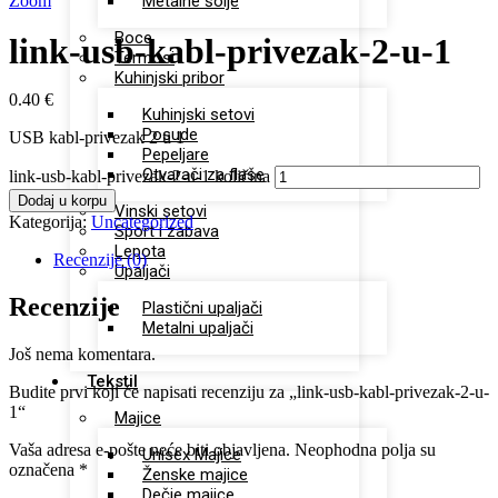
Zoom
Metalne šolje
Boce
link-usb-kabl-privezak-2-u-1
Termosi
Kuhinjski pribor
0.40
€
Kuhinjski setovi
Posude
USB kabl-privezak 2 u 1
Pepeljare
Otvarači za flaše
link-usb-kabl-privezak-2-u-1 količina
Dodaj u korpu
Vinski setovi
Kategorija:
Uncategorized
Sport i zabava
Lepota
Recenzije (0)
Upaljači
Recenzije
Plastični upaljači
Metalni upaljači
Još nema komentara.
Tekstil
Budite prvi koji će napisati recenziju za „link-usb-kabl-privezak-2-u-
1“
Majice
Vaša adresa e-pošte neće biti objavljena.
Neophodna polja su
Unisex Majice
označena
*
Ženske majice
Dečje majice