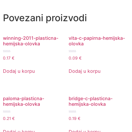
Povezani proizvodi
winning-2011-plasticna-
vita-c-papirna-hemijska-
hemijska-olovka
olovka
Ocenjeno
Ocenjeno
0.17
€
0.09
€
sa
sa
0
0
od
od
Dodaj u korpu
Dodaj u korpu
5
5
paloma-plasticna-
bridge-c-plasticna-
hemijska-olovka
hemijska-olovka
Ocenjeno
Ocenjeno
0.21
€
0.19
€
sa
sa
0
0
od
od
Dodaj u korpu
Dodaj u korpu