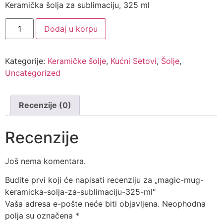
Keramička šolja za sublimaciju, 325 ml
Dodaj u korpu
Kategorije:
Keramičke šolje
,
Kućni Setovi
,
Šolje
,
Uncategorized
Recenzije (0)
Recenzije
Još nema komentara.
Budite prvi koji će napisati recenziju za „magic-mug-
keramicka-solja-za-sublimaciju-325-ml“
Vaša adresa e-pošte neće biti objavljena.
Neophodna
polja su označena
*