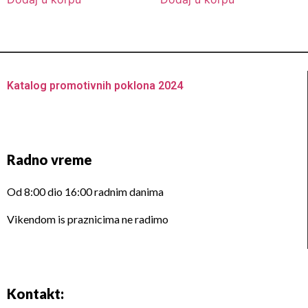
5
5
Katalog promotivnih poklona 2024
Radno vreme
Od 8:00 dio 16:00 radnim danima
Vikendom is praznicima ne radimo
Kontakt: