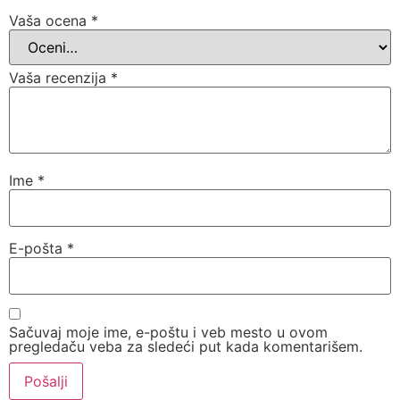
Vaša ocena
*
Vaša recenzija
*
Ime
*
E-pošta
*
Sačuvaj moje ime, e-poštu i veb mesto u ovom
pregledaču veba za sledeći put kada komentarišem.