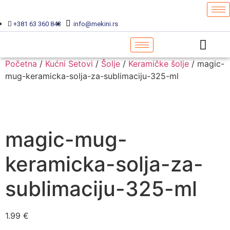
+381 63 360 843
info@mekini.rs
Početna
/
Kućni Setovi
/
Šolje
/
Keramičke šolje
/ magic-
mug-keramicka-solja-za-sublimaciju-325-ml
magic-mug-
keramicka-solja-za-
sublimaciju-325-ml
1.99
€