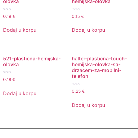
olovka
hemijska-olovka
Ocenjeno
Ocenjeno
0.19
€
0.15
€
sa
sa
0
0
od
od
Dodaj u korpu
Dodaj u korpu
5
5
521-plasticna-hemijska-
halter-plasticna-touch-
olovka
hemijska-olovka-sa-
drzacem-za-mobilni-
telefon
Ocenjeno
0.18
€
sa
0
Ocenjeno
od
0.25
€
Dodaj u korpu
sa
5
0
od
Dodaj u korpu
5