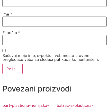
Ime
*
E-pošta
*
Sačuvaj moje ime, e-poštu i veb mesto u ovom
pregledaču veba za sledeći put kada komentarišem.
Povezani proizvodi
bart-plasticna-hemijska-
balzac-s-plasticna-