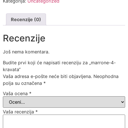
Kategorija:
Uncategorized
Recenzije (0)
Recenzije
Još nema komentara.
Budite prvi koji će napisati recenziju za „marrone-4-
kravata“
Vaša adresa e-pošte neće biti objavljena.
Neophodna
polja su označena
*
Vaša ocena
*
Vaša recenzija
*