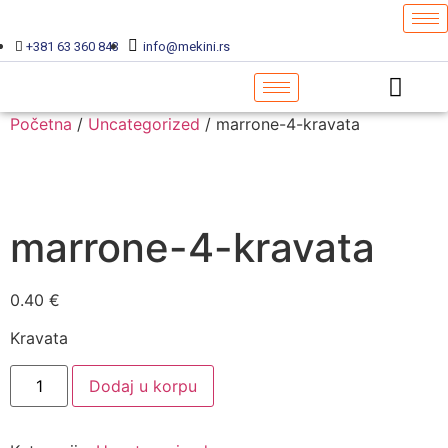
+381 63 360 843
info@mekini.rs
Početna
/
Uncategorized
/ marrone-4-kravata
marrone-4-kravata
0.40
€
Kravata
Dodaj u korpu