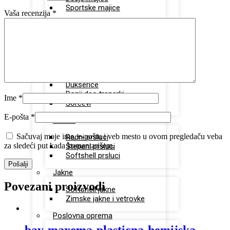
Sportske majice
Vaša recenzija
*
Polo majice
Unisex polo majice
Ženske polo majice
Sportska oprema
Dukserice
Donji deo trenerki
Ime
*
Šorcevi
E-pošta
*
Prsluci
Sačuvaj moje ime, e-poštu i veb mesto u ovom pregledaču veba
Radni prsluci
za sledeći put kada komentarišem.
Štepani prsluci
Softshell prsluci
Jakne
Povezani proizvodi
Softshell jakne
Zimske jakne i vetrovke
Poslovna oprema
bay-maxema-plasticna-hemijska-