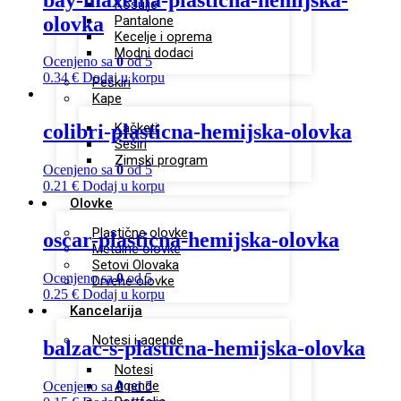
Košulje
olovka
Pantalone
Kecelje i oprema
Modni dodaci
Ocenjeno sa
0
od 5
0.34
€
Dodaj u korpu
Peškiri
Kape
Kačketi
colibri-plasticna-hemijska-olovka
Šeširi
Zimski program
Ocenjeno sa
0
od 5
0.21
€
Dodaj u korpu
Olovke
Plastične olovke
oscar-plasticna-hemijska-olovka
Metalne olovke
Setovi Olovaka
Ocenjeno sa
0
od 5
Drvene olovke
0.25
€
Dodaj u korpu
Kancelarija
Notesi i agende
balzac-s-plasticna-hemijska-olovka
Notesi
Agende
Ocenjeno sa
0
od 5