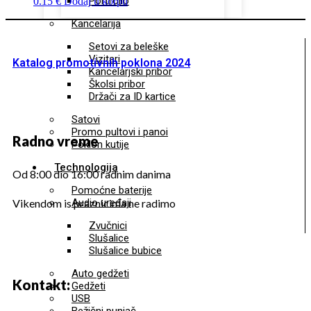
Portfolio
0.15
€
Dodaj u korpu
Kancelarija
Setovi za beleške
Vizitari
Katalog promotivnih poklona 2024
Kancelarjski pribor
Školsi pribor
Držači za ID kartice
Satovi
Promo pultovi i panoi
Radno vreme
Poklon kutije
Technologija
Od 8:00 dio 16:00 radnim danima
Pomoćne baterije
Audio uređaji
Vikendom is praznicima ne radimo
Zvučnici
Slušalice
Slušalice bubice
Auto gedžeti
Kontakt:
Gedžeti
USB