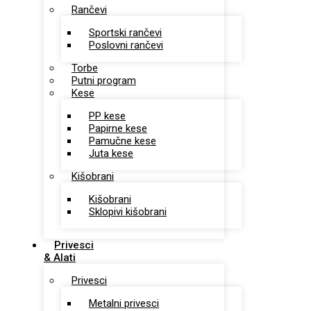
Rančevi
Sportski rančevi
Poslovni rančevi
Torbe
Putni program
Kese
PP kese
Papirne kese
Pamučne kese
Juta kese
Kišobrani
Kišobrani
Sklopivi kišobrani
Privesci
& Alati
Privesci
Metalni privesci