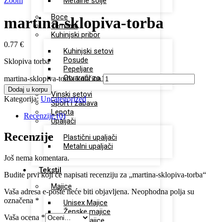
Zoom
Metalne šolje
Boce
martina-sklopiva-torba
Termosi
Kuhinjski pribor
0.77
€
Kuhinjski setovi
Posude
Sklopiva torba
Pepeljare
Otvarači za flaše
martina-sklopiva-torba količina
Dodaj u korpu
Vinski setovi
Kategorija:
Uncategorized
Sport i zabava
Lepota
Recenzije (0)
Upaljači
Recenzije
Plastični upaljači
Metalni upaljači
Još nema komentara.
Tekstil
Budite prvi koji će napisati recenziju za „martina-sklopiva-torba“
Majice
Vaša adresa e-pošte neće biti objavljena.
Neophodna polja su
označena
*
Unisex Majice
Ženske majice
Vaša ocena
*
Dečje majice