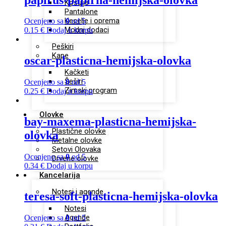
Košulje
Pantalone
Kecelje i oprema
Ocenjeno sa
0
od 5
Modni dodaci
0.15
€
Dodaj u korpu
Peškiri
Kape
oscar-plasticna-hemijska-olovka
Kačketi
Šeširi
Ocenjeno sa
0
od 5
Zimski program
0.25
€
Dodaj u korpu
Olovke
bay-maxema-plasticna-hemijska-
Plastične olovke
olovka
Metalne olovke
Setovi Olovaka
Ocenjeno sa
0
od 5
Drvene olovke
0.34
€
Dodaj u korpu
Kancelarija
Notesi i agende
teresa-soft-plasticna-hemijska-olovka
Notesi
Agende
Ocenjeno sa
0
od 5