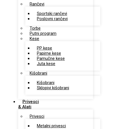
Rančevi
Sportski rančevi
Poslovni rančevi
Torbe
Putni program
Kese
PP kese
Papirne kese
Pamučne kese
Juta kese
Kišobrani
Kišobrani
Sklopivi kišobrani
Privesci
& Alati
Privesci
Metalni privesci