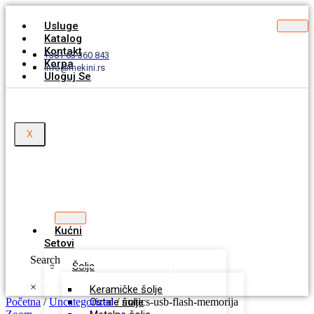
Usluge
Katalog
Kontakt
+381 63 360 843
Korpa
info@mekini.rs
Uloguj Se
X
Kućni
Setovi
Search
Šolje
×
Keramičke šolje
Početna
/
Uncategorized
Ostale šolje
/ matics-usb-flash-memorija