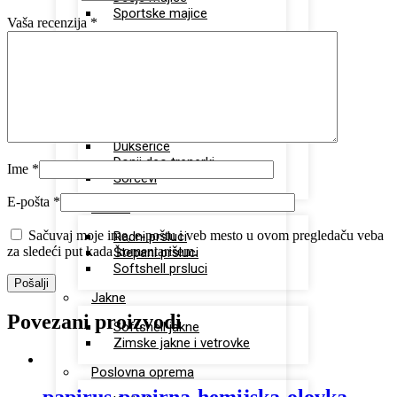
Sportske majice
Vaša recenzija
*
Polo majice
Unisex polo majice
Ženske polo majice
Sportska oprema
Dukserice
Donji deo trenerki
Ime
*
Šorcevi
E-pošta
*
Prsluci
Sačuvaj moje ime, e-poštu i veb mesto u ovom pregledaču veba
Radni prsluci
za sledeći put kada komentarišem.
Štepani prsluci
Softshell prsluci
Jakne
Povezani proizvodi
Softshell jakne
Zimske jakne i vetrovke
Poslovna oprema
papirus-papirna-hemijska-olovka