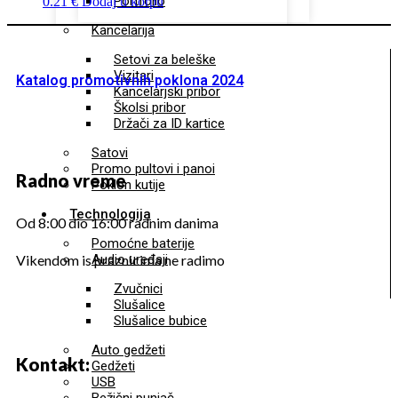
Portfolio
0.21
€
Dodaj u korpu
Kancelarija
Setovi za beleške
Vizitari
Katalog promotivnih poklona 2024
Kancelarjski pribor
Školsi pribor
Držači za ID kartice
Satovi
Promo pultovi i panoi
Radno vreme
Poklon kutije
Technologija
Od 8:00 dio 16:00 radnim danima
Pomoćne baterije
Audio uređaji
Vikendom is praznicima ne radimo
Zvučnici
Slušalice
Slušalice bubice
Auto gedžeti
Kontakt:
Gedžeti
USB