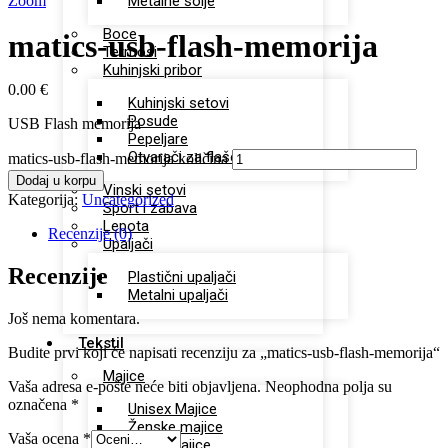
Zoom
Metalne šolje
Boce
matics-usb-flash-memorija
Termosi
Kuhinjski pribor
0.00
€
Kuhinjski setovi
Posude
USB Flash memorija
Pepeljare
Otvarači za flaše
matics-usb-flash-memorija količina
Dodaj u korpu
Vinski setovi
Kategorija:
Uncategorized
Sport i zabava
Lepota
Recenzije (0)
Upaljači
Recenzije
Plastični upaljači
Metalni upaljači
Još nema komentara.
Tekstil
Budite prvi koji će napisati recenziju za „matics-usb-flash-memorija“
Majice
Vaša adresa e-pošte neće biti objavljena.
Neophodna polja su
označena
*
Unisex Majice
Ženske majice
Vaša ocena
*
Dečje majice