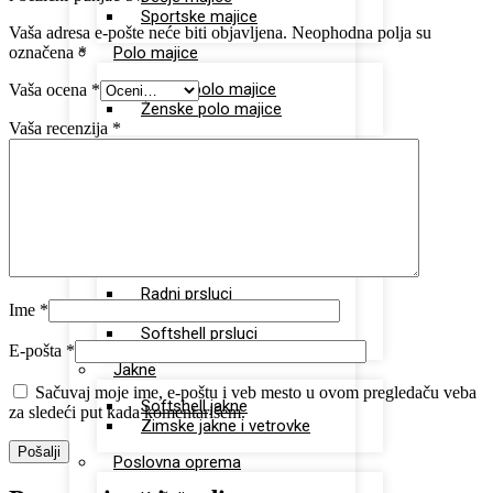
Sportske majice
Vaša adresa e-pošte neće biti objavljena.
Neophodna polja su
označena
*
Polo majice
Unisex polo majice
Vaša ocena
*
Ženske polo majice
Vaša recenzija
*
Sportska oprema
Dukserice
Donji deo trenerki
Šorcevi
Prsluci
Radni prsluci
Ime
*
Štepani prsluci
Softshell prsluci
E-pošta
*
Jakne
Sačuvaj moje ime, e-poštu i veb mesto u ovom pregledaču veba
Softshell jakne
za sledeći put kada komentarišem.
Zimske jakne i vetrovke
Poslovna oprema