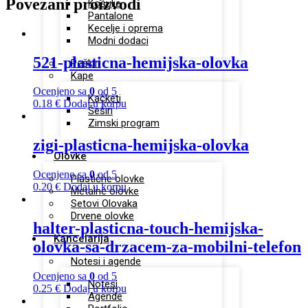
Povezani proizvodi
Košulje
Pantalone
Kecelje i oprema
Modni dodaci
521-plasticna-hemijska-olovka
Peškiri
Kape
Ocenjeno sa
0
od 5
Kačketi
0.18
€
Dodaj u korpu
Šeširi
Zimski program
zigi-plasticna-hemijska-olovka
Olovke
Ocenjeno sa
0
od 5
Plastične olovke
0.20
€
Dodaj u korpu
Metalne olovke
Setovi Olovaka
Drvene olovke
halter-plasticna-touch-hemijska-
Kancelarija
olovka-sa-drzacem-za-mobilni-telefon
Notesi i agende
Ocenjeno sa
0
od 5
Notesi
0.25
€
Dodaj u korpu
Agende