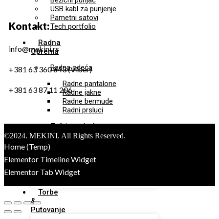
Bežični punjač
USB kabl za punjenje
Pametni satovi
Kontakt:
Tech portfolio
Radna
info@mekini.rs
Oprema
Radna odeća
+381 63 360 843 (Viber)
Radne pantalone
+381 63 87 11 206
Radne jakne
Radne bermude
Radni prsluci
Zaštitna obuća
©2024. MEKINI. All Rights Reserved.
Sigurnosna obuća
Home (Temp)
Radna obuća
Elementor Timeline Widget
Sigurnosna odeća
Elementor Tab Widget
Dodatna radna oprema
Torbe
&
Putovanje