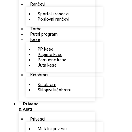
Rančevi
Sportski rančevi
Poslovni rančevi
Torbe
Putni program
Kese
PP kese
Papirne kese
Pamučne kese
Juta kese
Kišobrani
Kišobrani
Sklopivi kišobrani
Privesci
& Alati
Privesci
Metalni privesci