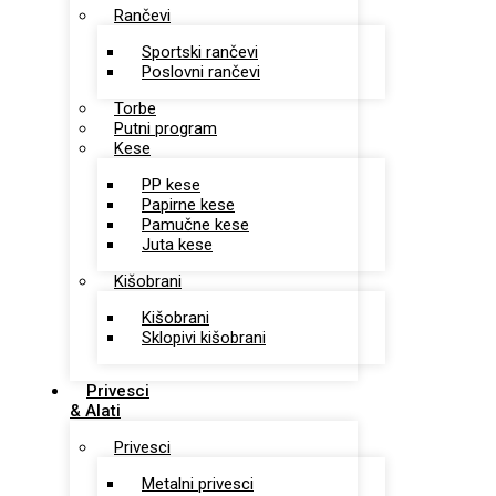
Rančevi
Sportski rančevi
Poslovni rančevi
Torbe
Putni program
Kese
PP kese
Papirne kese
Pamučne kese
Juta kese
Kišobrani
Kišobrani
Sklopivi kišobrani
Privesci
& Alati
Privesci
Metalni privesci