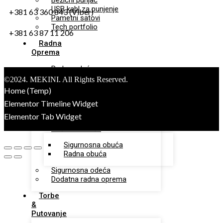
Bežični punjač
USB kabl za punjenje
+381 63 360 843 (Viber)
Pametni satovi
Tech portfolio
+381 63 87 11 206
Radna
Oprema
Radna odeća
©2024. MEKINI. All Rights Reserved.
Radne pantalone
Home (Temp)
Radne jakne
Radne bermude
Elementor Timeline Widget
Radni prsluci
Elementor Tab Widget
Zaštitna obuća
Sigurnosna obuća
Radna obuća
Sigurnosna odeća
Dodatna radna oprema
Torbe
&
Putovanje