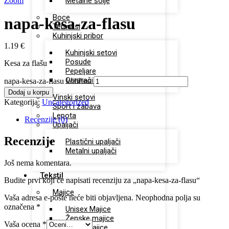
Zoom
Metalne šolje
Boce
napa-kesa-za-flasu
Termosi
Kuhinjski pribor
1.19
€
Kuhinjski setovi
Posude
Kesa za flašu
Pepeljare
Otvarači za flaše
napa-kesa-za-flasu količina
Dodaj u korpu
Vinski setovi
Kategorija:
Uncategorized
Sport i zabava
Lepota
Recenzije (0)
Upaljači
Recenzije
Plastični upaljači
Metalni upaljači
Još nema komentara.
Tekstil
Budite prvi koji će napisati recenziju za „napa-kesa-za-flasu“
Majice
Vaša adresa e-pošte neće biti objavljena.
Neophodna polja su
označena
*
Unisex Majice
Ženske majice
Vaša ocena
*
Dečje majice