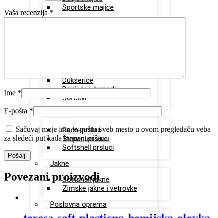
Sportske majice
Vaša recenzija
*
Polo majice
Unisex polo majice
Ženske polo majice
Sportska oprema
Dukserice
Donji deo trenerki
Ime
*
Šorcevi
E-pošta
*
Prsluci
Sačuvaj moje ime, e-poštu i veb mesto u ovom pregledaču veba
Radni prsluci
za sledeći put kada komentarišem.
Štepani prsluci
Softshell prsluci
Jakne
Povezani proizvodi
Softshell jakne
Zimske jakne i vetrovke
Poslovna oprema
teresa-soft-plasticna-hemijska-olovka