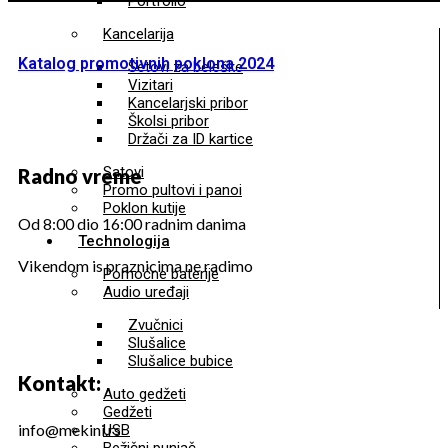
Portfolio
Kancelarija
Katalog promotivnih poklona 2024
Setovi za beleške
Vizitari
Kancelarjski pribor
Školsi pribor
Držači za ID kartice
Satovi
Radno vreme
Promo pultovi i panoi
Poklon kutije
Od 8:00 dio 16:00 radnim danima
Technologija
Vikendom is praznicima ne radimo
Pomoćne baterije
Audio uređaji
Zvučnici
Slušalice
Slušalice bubice
Kontakt:
Auto gedžeti
Gedžeti
info@mekini.rs
USB