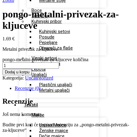
Zoom
Metalne šolje
Boce
pongo-metalni-privezak-za-
Termosi
Kuhinjski pribor
kljuceve
Kuhinjski setovi
Posude
1.69
€
Pepeljare
Otvarači za flaše
Metalni privezak za ključeve
Vinski setovi
pongo-metalni-privezak-za-kljuceve količina
Sport i zabava
Lepota
Dodaj u korpu
Upaljači
Kategorija:
Uncategorized
Plastični upaljači
Recenzije (0)
Metalni upaljači
Recenzije
Tekstil
Još nema komentara.
Majice
Budite prvi koji će napisati recenziju za „pongo-metalni-privezak-
Unisex Majice
za-kljuceve“
Ženske majice
Dečje majice