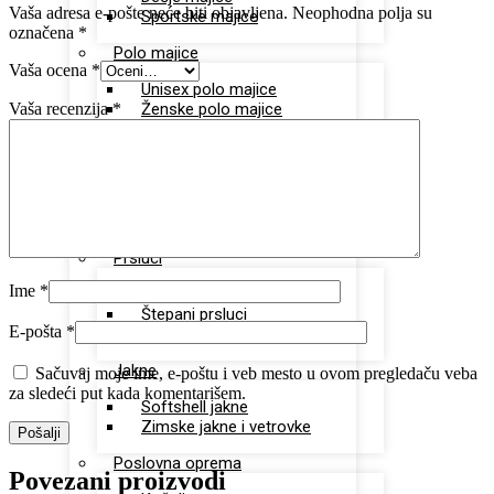
Vaša adresa e-pošte neće biti objavljena.
Neophodna polja su
Sportske majice
označena
*
Polo majice
Vaša ocena
*
Unisex polo majice
Vaša recenzija
*
Ženske polo majice
Sportska oprema
Dukserice
Donji deo trenerki
Šorcevi
Prsluci
Ime
*
Radni prsluci
Štepani prsluci
E-pošta
*
Softshell prsluci
Jakne
Sačuvaj moje ime, e-poštu i veb mesto u ovom pregledaču veba
za sledeći put kada komentarišem.
Softshell jakne
Zimske jakne i vetrovke
Poslovna oprema
Povezani proizvodi