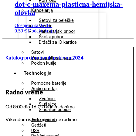
Portfolio
dot-c-maxema-plasticna-hemijska-
Kancelarija
olovka
Setovi za beleške
Ocenjeno sa
0
od 5
Vizitari
0.59
€
Dodaj u korpu
Kancelarjski pribor
Školsi pribor
Držači za ID kartice
Satovi
Katalog promotivnih poklona 2024
Promo pultovi i panoi
Poklon kutije
Technologija
Pomoćne baterije
Audio uređaji
Radno vreme
Zvučnici
Slušalice
Od 8:00 dio 16:00 radnim danima
Slušalice bubice
Vikendom is praznicima ne radimo
Auto gedžeti
Gedžeti
USB