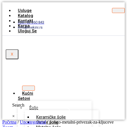
Usluge
Katalog
Kontakt
+381 63 360 843
Korpa
info@mekini.rs
Uloguj Se
X
Kućni
Setovi
Search
Šolje
×
Keramičke šolje
Početna
/
Uncategorized
Ostale šolje
/ pongo-metalni-privezak-za-kljuceve