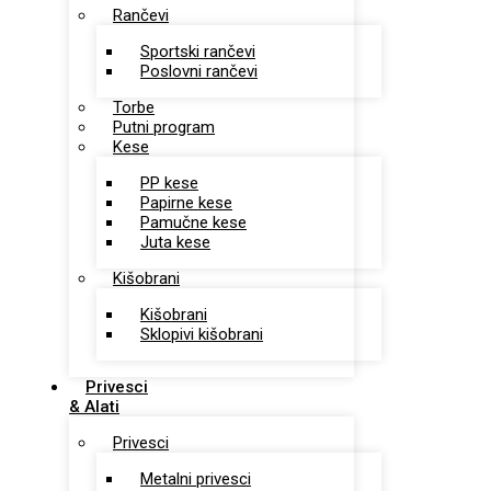
Rančevi
Sportski rančevi
Poslovni rančevi
Torbe
Putni program
Kese
PP kese
Papirne kese
Pamučne kese
Juta kese
Kišobrani
Kišobrani
Sklopivi kišobrani
Privesci
& Alati
Privesci
Metalni privesci