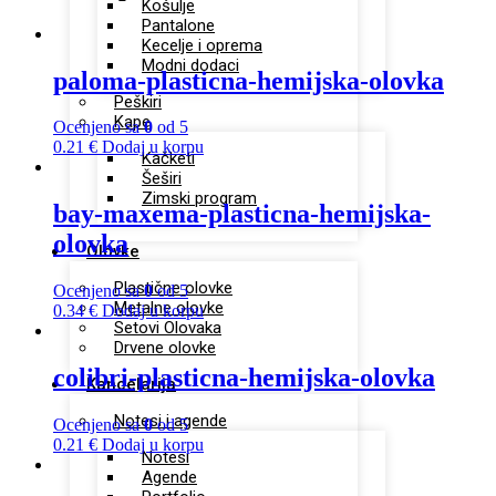
Košulje
Pantalone
Kecelje i oprema
Modni dodaci
paloma-plasticna-hemijska-olovka
Peškiri
Kape
Ocenjeno sa
0
od 5
0.21
€
Dodaj u korpu
Kačketi
Šeširi
Zimski program
bay-maxema-plasticna-hemijska-
olovka
Olovke
Plastične olovke
Ocenjeno sa
0
od 5
Metalne olovke
0.34
€
Dodaj u korpu
Setovi Olovaka
Drvene olovke
colibri-plasticna-hemijska-olovka
Kancelarija
Notesi i agende
Ocenjeno sa
0
od 5
0.21
€
Dodaj u korpu
Notesi
Agende