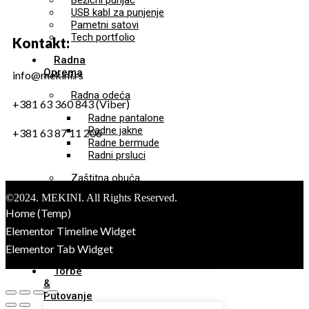
Bežični punjač
USB kabl za punjenje
Pametni satovi
Tech portfolio
Kontakt:
Radna
Oprema
info@mekini.rs
Radna odeća
+381 63 360 843 (Viber)
Radne pantalone
Radne jakne
+381 63 87 11 206
Radne bermude
Radni prsluci
Zaštitna obuća
©2024. MEKINI. All Rights Reserved.
Sigurnosna obuća
Home (Temp)
Radna obuća
Elementor Timeline Widget
Sigurnosna odeća
Dodatna radna oprema
Elementor Tab Widget
Torbe
&
Putovanje