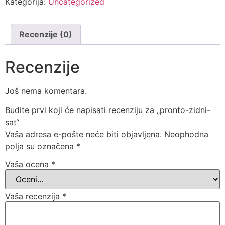
Kategorija:
Uncategorized
Recenzije (0)
Recenzije
Još nema komentara.
Budite prvi koji će napisati recenziju za „pronto-zidni-
sat“
Vaša adresa e-pošte neće biti objavljena.
Neophodna
polja su označena
*
Vaša ocena
*
Vaša recenzija
*