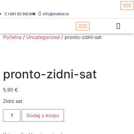
+381 63 360 843
info@mekini.rs
Početna
/
Uncategorized
/ pronto-zidni-sat
pronto-zidni-sat
5.90
€
Zidni sat
Dodaj u korpu