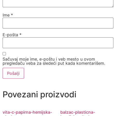
Ime
*
E-pošta
*
Sačuvaj moje ime, e-poštu i veb mesto u ovom
pregledaču veba za sledeći put kada komentarišem.
Povezani proizvodi
vita-c-papirna-hemijska-
balzac-plasticna-