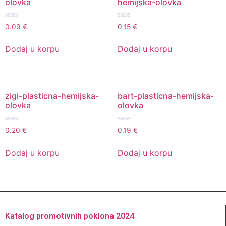
olovka
hemijska-olovka
Ocenjeno
Ocenjeno
0.09
€
0.15
€
sa
sa
0
0
od
od
Dodaj u korpu
Dodaj u korpu
5
5
zigi-plasticna-hemijska-
bart-plasticna-hemijska-
olovka
olovka
Ocenjeno
Ocenjeno
0.20
€
0.19
€
sa
sa
0
0
od
od
Dodaj u korpu
Dodaj u korpu
5
5
Katalog promotivnih poklona 2024