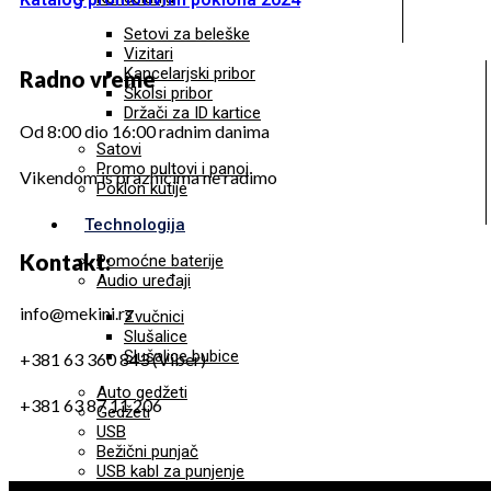
Setovi za beleške
Vizitari
Kancelarjski pribor
Radno vreme
Školsi pribor
Držači za ID kartice
Od 8:00 dio 16:00 radnim danima
Satovi
Promo pultovi i panoi
Vikendom is praznicima ne radimo
Poklon kutije
Technologija
Kontakt:
Pomoćne baterije
Audio uređaji
info@mekini.rs
Zvučnici
Slušalice
Slušalice bubice
+381 63 360 843 (Viber)
Auto gedžeti
+381 63 87 11 206
Gedžeti
USB
Bežični punjač
USB kabl za punjenje