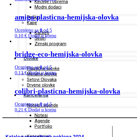
Kecelje i oprema
Modni dodaci
amiga-plasticna-hemijska-olovka
Peškiri
Kape
Ocenjeno sa
0
od 5
Kačketi
0.10
€
Dodaj u korpu
Šeširi
Zimski program
bridge-eco-hemijska-olovka
Olovke
Ocenjeno sa
0
od 5
Plastične olovke
0.13
€
Dodaj u korpu
Metalne olovke
Setovi Olovaka
Drvene olovke
colibri-plasticna-hemijska-olovka
Kancelarija
Ocenjeno sa
0
od 5
Notesi i agende
0.21
€
Dodaj u korpu
Notesi
Agende
Portfolio
Kancelarija
Katalog promotivnih poklona 2024