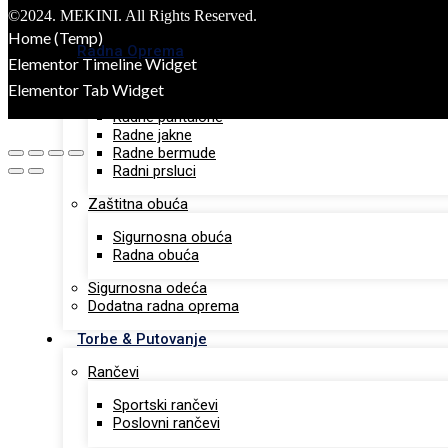
Pametni satovi
©2024. MEKINI. All Rights Reserved.
Tech portfolio
Home (Temp)
Radna Oprema
Elementor Timeline Widget
Radna odeća
Elementor Tab Widget
Radne pantalone
Radne jakne
Radne bermude
Radni prsluci
Zaštitna obuća
Sigurnosna obuća
Radna obuća
Sigurnosna odeća
Dodatna radna oprema
Torbe & Putovanje
Rančevi
Sportski rančevi
Poslovni rančevi