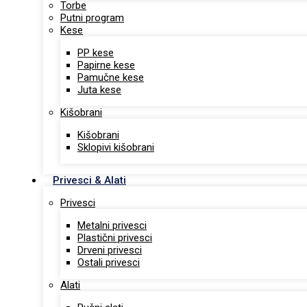
Torbe
Putni program
Kese
PP kese
Papirne kese
Pamučne kese
Juta kese
Kišobrani
Kišobrani
Sklopivi kišobrani
Privesci & Alati
Privesci
Metalni privesci
Plastični privesci
Drveni privesci
Ostali privesci
Alati