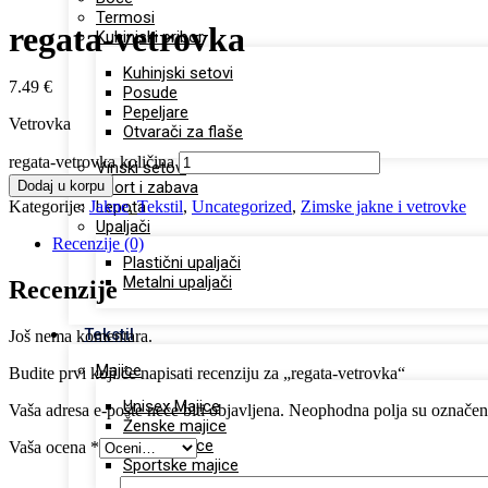
Termosi
regata-vetrovka
Kuhinjski pribor
Kuhinjski setovi
7.49
€
Posude
Pepeljare
Vetrovka
Otvarači za flaše
regata-vetrovka količina
Vinski setovi
Dodaj u korpu
Sport i zabava
Kategorije:
Jakne
Lepota
,
Tekstil
,
Uncategorized
,
Zimske jakne i vetrovke
Upaljači
Recenzije (0)
Plastični upaljači
Metalni upaljači
Recenzije
Tekstil
Još nema komentara.
Majice
Budite prvi koji će napisati recenziju za „regata-vetrovka“
Unisex Majice
Vaša adresa e-pošte neće biti objavljena.
Neophodna polja su označe
Ženske majice
Dečje majice
Vaša ocena
*
Sportske majice