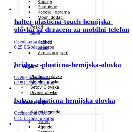
Košulje
Pantalone
Kecelje i oprema
Modni dodaci
halter-plasticna-touch-hemijska-
Peškiri
olovka-sa-drzacem-za-mobilni-telefon
Kape
Ocenjeno sa
0
od 5
Kačketi
0.25
€
Dodaj u korpu
Šeširi
Zimski program
bridge-c-plasticna-hemijska-olovka
Olovke
Plastične olovke
Ocenjeno sa
0
od 5
Metalne olovke
0.19
€
Dodaj u korpu
Setovi Olovaka
Drvene olovke
balzac-plasticna-hemijska-olovka
Kancelarija
Notesi i agende
Ocenjeno sa
0
od 5
0.15
€
Dodaj u korpu
Notesi
Agende