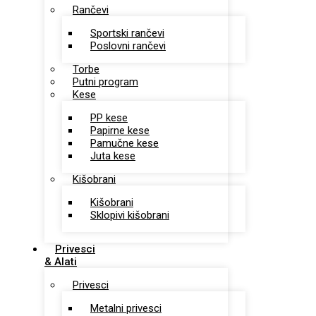
Rančevi
Sportski rančevi
Poslovni rančevi
Torbe
Putni program
Kese
PP kese
Papirne kese
Pamučne kese
Juta kese
Kišobrani
Kišobrani
Sklopivi kišobrani
Privesci
& Alati
Privesci
Metalni privesci