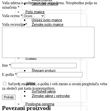
Vaša adresa e-pošte neće biti objavljena.
Neophodna polja su
Sportske majice
označena
*
Polo majice
Vaša ocena
*
Unisex polo majice
Vaša recenzija
*
Ženske polo majice
Sportska oprema
Dukserice
Donji deo trenerki
Šorcevi
Prsluci
Ime
*
Radni prsluci
Štepani prsluci
E-pošta
*
Softshell prsluci
Jakne
Sačuvaj moje ime, e-poštu i veb mesto u ovom pregledaču veba
za sledeći put kada komentarišem.
Softshell jakne
Zimske jakne i vetrovke
Poslovna oprema
Povezani proizvodi