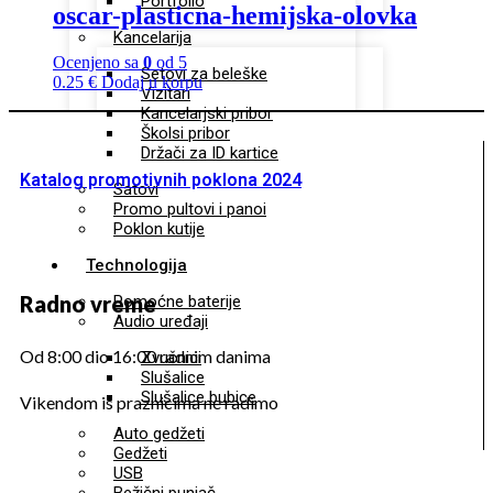
Portfolio
oscar-plasticna-hemijska-olovka
Kancelarija
Ocenjeno sa
0
od 5
Setovi za beleške
0.25
€
Dodaj u korpu
Vizitari
Kancelarjski pribor
Školsi pribor
Držači za ID kartice
Katalog promotivnih poklona 2024
Satovi
Promo pultovi i panoi
Poklon kutije
Technologija
Radno vreme
Pomoćne baterije
Audio uređaji
Od 8:00 dio 16:00 radnim danima
Zvučnici
Slušalice
Slušalice bubice
Vikendom is praznicima ne radimo
Auto gedžeti
Gedžeti
USB