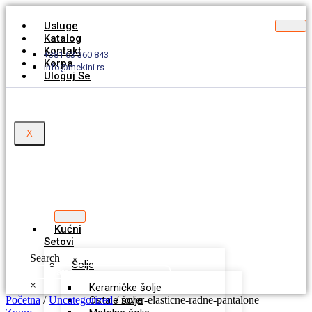
Usluge
Katalog
Kontakt
+381 63 360 843
Korpa
info@mekini.rs
Uloguj Se
X
Kućni
Setovi
Search
Šolje
×
Keramičke šolje
Početna
/
Uncategorized
Ostale šolje
/ rover-elasticne-radne-pantalone