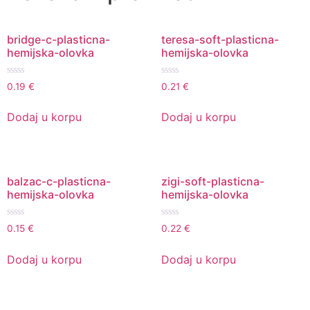
bridge-c-plasticna-
teresa-soft-plasticna-
hemijska-olovka
hemijska-olovka
Ocenjeno
Ocenjeno
0.19
€
0.21
€
sa
sa
0
0
od
od
Dodaj u korpu
Dodaj u korpu
5
5
balzac-c-plasticna-
zigi-soft-plasticna-
hemijska-olovka
hemijska-olovka
Ocenjeno
Ocenjeno
0.15
€
0.22
€
sa
sa
0
0
od
od
Dodaj u korpu
Dodaj u korpu
5
5