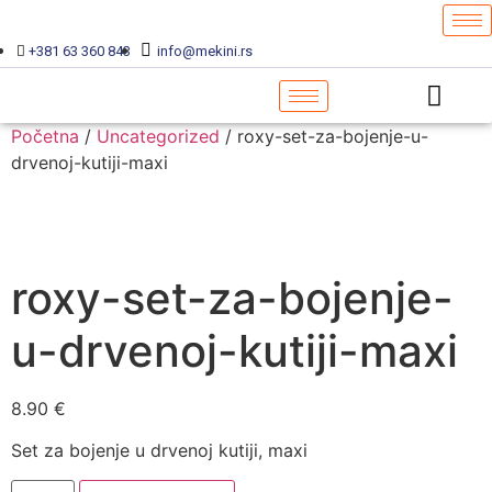
+381 63 360 843
info@mekini.rs
Početna
/
Uncategorized
/ roxy-set-za-bojenje-u-
drvenoj-kutiji-maxi
roxy-set-za-bojenje-
u-drvenoj-kutiji-maxi
8.90
€
Set za bojenje u drvenoj kutiji, maxi