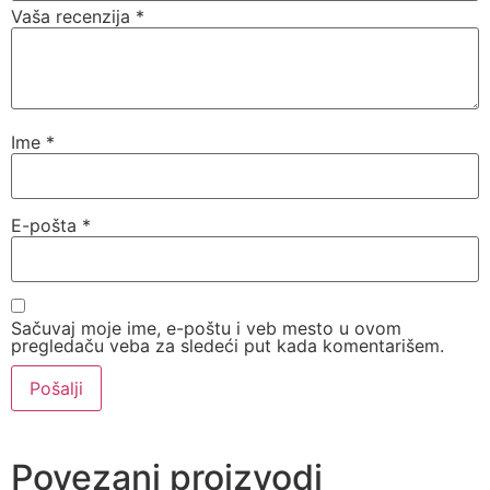
Vaša recenzija
*
Ime
*
E-pošta
*
Sačuvaj moje ime, e-poštu i veb mesto u ovom
pregledaču veba za sledeći put kada komentarišem.
Povezani proizvodi