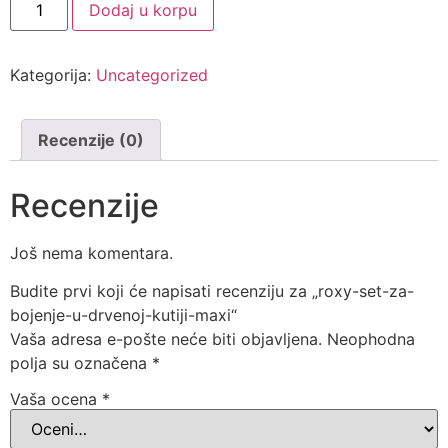
Dodaj u korpu
Kategorija:
Uncategorized
Recenzije (0)
Recenzije
Još nema komentara.
Budite prvi koji će napisati recenziju za „roxy-set-za-
bojenje-u-drvenoj-kutiji-maxi“
Vaša adresa e-pošte neće biti objavljena.
Neophodna
polja su označena
*
Vaša ocena
*