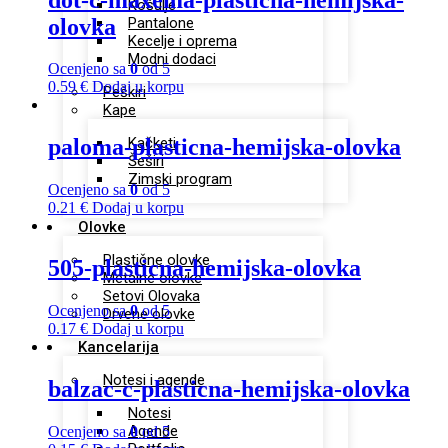
Košulje
olovka
Pantalone
Kecelje i oprema
Modni dodaci
Ocenjeno sa
0
od 5
0.59
€
Dodaj u korpu
Peškiri
Kape
Kačketi
paloma-plasticna-hemijska-olovka
Šeširi
Zimski program
Ocenjeno sa
0
od 5
0.21
€
Dodaj u korpu
Olovke
Plastične olovke
505-plasticna-hemijska-olovka
Metalne olovke
Setovi Olovaka
Ocenjeno sa
0
od 5
Drvene olovke
0.17
€
Dodaj u korpu
Kancelarija
Notesi i agende
balzac-c-plasticna-hemijska-olovka
Notesi
Agende
Ocenjeno sa
0
od 5