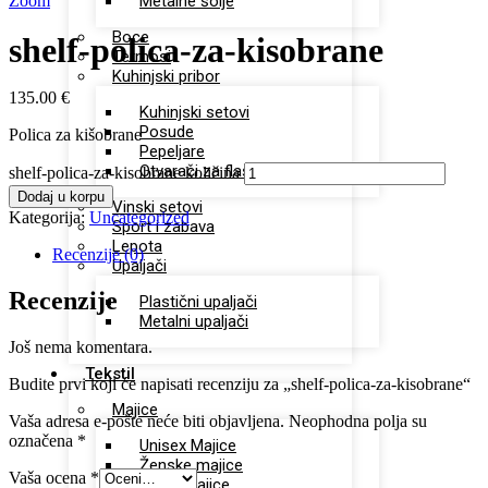
Zoom
Metalne šolje
Boce
shelf-polica-za-kisobrane
Termosi
Kuhinjski pribor
135.00
€
Kuhinjski setovi
Posude
Polica za kišobrane
Pepeljare
Otvarači za flaše
shelf-polica-za-kisobrane količina
Dodaj u korpu
Vinski setovi
Kategorija:
Uncategorized
Sport i zabava
Lepota
Recenzije (0)
Upaljači
Recenzije
Plastični upaljači
Metalni upaljači
Još nema komentara.
Tekstil
Budite prvi koji će napisati recenziju za „shelf-polica-za-kisobrane“
Majice
Vaša adresa e-pošte neće biti objavljena.
Neophodna polja su
označena
*
Unisex Majice
Ženske majice
Vaša ocena
*
Dečje majice