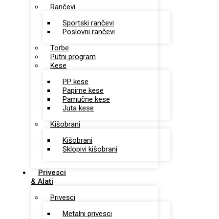
Rančevi
Sportski rančevi
Poslovni rančevi
Torbe
Putni program
Kese
PP kese
Papirne kese
Pamučne kese
Juta kese
Kišobrani
Kišobrani
Sklopivi kišobrani
Privesci
& Alati
Privesci
Metalni privesci