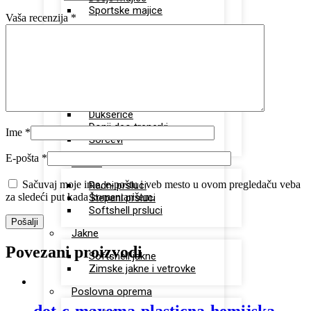
Sportske majice
Vaša recenzija
*
Polo majice
Unisex polo majice
Ženske polo majice
Sportska oprema
Dukserice
Donji deo trenerki
Ime
*
Šorcevi
E-pošta
*
Prsluci
Sačuvaj moje ime, e-poštu i veb mesto u ovom pregledaču veba
Radni prsluci
za sledeći put kada komentarišem.
Štepani prsluci
Softshell prsluci
Jakne
Povezani proizvodi
Softshell jakne
Zimske jakne i vetrovke
Poslovna oprema
dot-c-maxema-plasticna-hemijska-