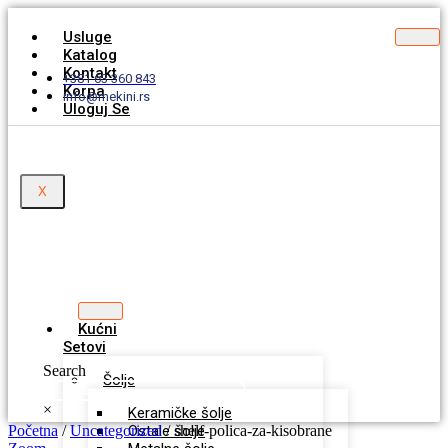
Usluge
Katalog
Kontakt
+381 63 360 843
Korpa
info@mekini.rs
Uloguj Se
X
Kućni
Setovi
Search
Šolje
×
Keramičke šolje
Početna
/
Uncategorized
Ostale šolje
/ shelf-polica-za-kisobrane