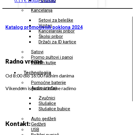
Portfolio
0.15
€
Dodaj u korpu
Kancelarija
Setovi za beleške
Vizitari
Katalog promotivnih poklona 2024
Kancelarjski pribor
Školsi pribor
Držači za ID kartice
Satovi
Promo pultovi i panoi
Radno vreme
Poklon kutije
Technologija
Od 8:00 dio 16:00 radnim danima
Pomoćne baterije
Audio uređaji
Vikendom is praznicima ne radimo
Zvučnici
Slušalice
Slušalice bubice
Auto gedžeti
Kontakt:
Gedžeti
USB