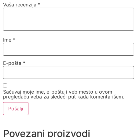
Vaša recenzija
*
Ime
*
E-pošta
*
Sačuvaj moje ime, e-poštu i veb mesto u ovom
pregledaču veba za sledeći put kada komentarišem.
Povezani proizvodi