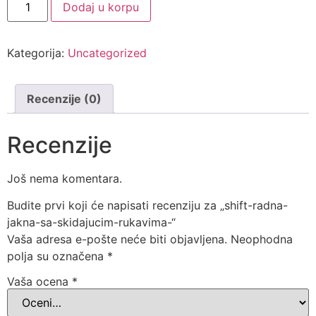
Dodaj u korpu
Kategorija:
Uncategorized
Recenzije (0)
Recenzije
Još nema komentara.
Budite prvi koji će napisati recenziju za „shift-radna-
jakna-sa-skidajucim-rukavima-“
Vaša adresa e-pošte neće biti objavljena.
Neophodna
polja su označena
*
Vaša ocena
*