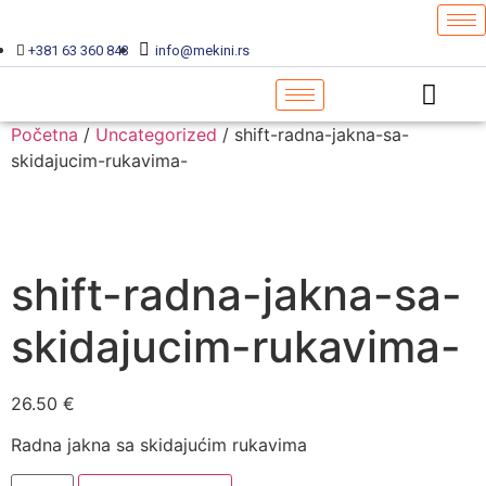
+381 63 360 843
info@mekini.rs
Početna
/
Uncategorized
/ shift-radna-jakna-sa-
skidajucim-rukavima-
shift-radna-jakna-sa-
skidajucim-rukavima-
26.50
€
Radna jakna sa skidajućim rukavima