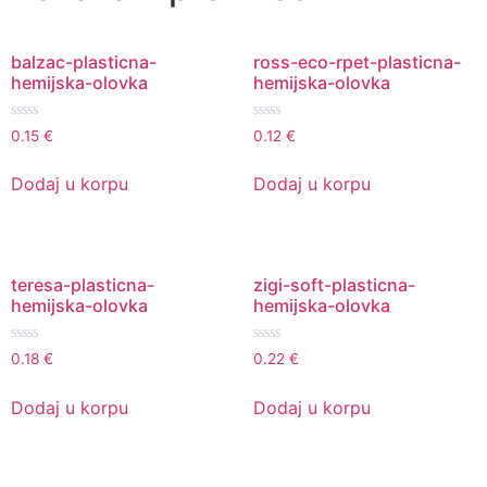
balzac-plasticna-
ross-eco-rpet-plasticna-
hemijska-olovka
hemijska-olovka
Ocenjeno
Ocenjeno
0.15
€
0.12
€
sa
sa
0
0
od
od
Dodaj u korpu
Dodaj u korpu
5
5
teresa-plasticna-
zigi-soft-plasticna-
hemijska-olovka
hemijska-olovka
Ocenjeno
Ocenjeno
0.18
€
0.22
€
sa
sa
0
0
od
od
Dodaj u korpu
Dodaj u korpu
5
5