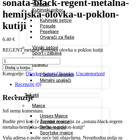
sonata-black-regent-metalna-
Termosi
Kuhinjski pribor
hemijska-olovka-u-poklon-
Kuhinjski setovi
kutiji
Posude
Pepeljare
Otvarači za flaše
6.40
€
Vinski setovi
REGENT metalna hemijska olovka u poklon kutiji
Sport i zabava
Lepota
sonata-
Upaljači
black-
Dodaj u korpu
regent-
Kategorije:
Olovke
,
Setovi Olovaka
,
Uncategorized
Plastični upaljači
metalna-
Metalni upaljači
hemijska-
Recenzije (0)
olovka-
u-
Tekstil
Recenzije
poklon-
kutiji
Majice
Još nema komentara.
količina
Unisex Majice
Budite prvi koji će napisati recenziju za „sonata-black-regent-
Ženske majice
metalna-hemijska-olovka-u-poklon-kutiji“
Dečje majice
Sportske majice
Vaša adresa e-pošte neće biti objavljena.
Neophodna polja su