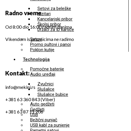
Setovi za beleške
Radno vreme
Vizitari
Kancelarjski pribor
Školsi pribor
Od 8:00 dio 16:00 radnim danima
Držači za ID kartice
Vikendom is praznicima ne radimo
Satovi
Promo pultovi i panoi
Poklon kutije
Technologija
Pomoćne baterije
Kontakt:
Audio uređaji
Zvučnici
info@mekini.rs
Slušalice
Slušalice bubice
+381 63 360 843 (Viber)
Auto gedžeti
Gedžeti
+381 63 87 11 206
USB
Bežični punjač
USB kabl za punjenje
Pametni satovi