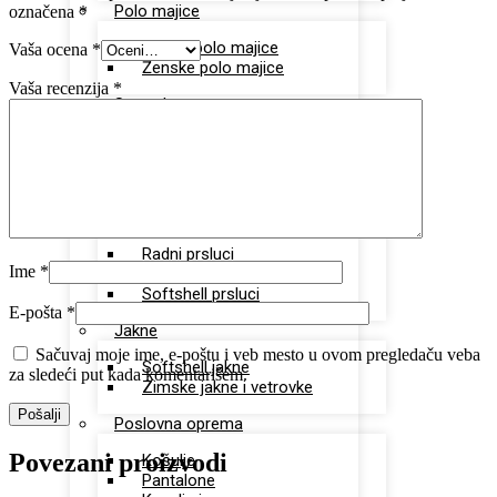
Polo majice
označena
*
Unisex polo majice
Vaša ocena
*
Ženske polo majice
Vaša recenzija
*
Sportska oprema
Dukserice
Donji deo trenerki
Šorcevi
Prsluci
Radni prsluci
Ime
*
Štepani prsluci
Softshell prsluci
E-pošta
*
Jakne
Sačuvaj moje ime, e-poštu i veb mesto u ovom pregledaču veba
Softshell jakne
za sledeći put kada komentarišem.
Zimske jakne i vetrovke
Poslovna oprema
Povezani proizvodi
Košulje
Pantalone