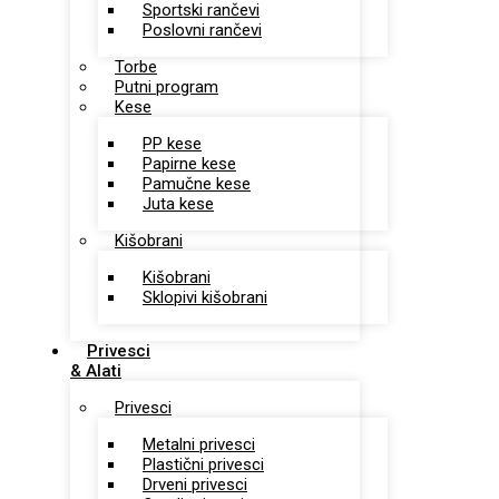
Sportski rančevi
Poslovni rančevi
Torbe
Putni program
Kese
PP kese
Papirne kese
Pamučne kese
Juta kese
Kišobrani
Kišobrani
Sklopivi kišobrani
Privesci
& Alati
Privesci
Metalni privesci
Plastični privesci
Drveni privesci