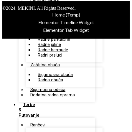
Tech portfolio
©2024. MEKINI. All Rights Reserved.
Home (Temp)
Radna
Oprema
Elementor Timeline Widget
Radna odeća
Elementor Tab Widget
Radne pantalone
Radne jakne
Radne bermude
Radni prsluci
Zaštitna obuća
Sigurnosna obuća
Radna obuća
Sigurnosna odeća
Dodatna radna oprema
Torbe
&
Putovanje
Rančevi