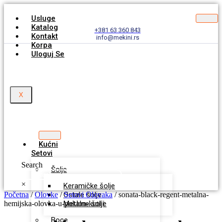
Usluge
Katalog
+381 63 360 843
Kontakt
info@mekini.rs
Korpa
Uloguj Se
X
Kućni
Setovi
Search
Šolje
×
Keramičke šolje
Početna
/
Olovke
/
Ostale šolje
Setovi Olovaka
/ sonata-black-regent-metalna-
hemijska-olovka-u-poklon-kutiji
Metalne šolje
Zoom
Boce