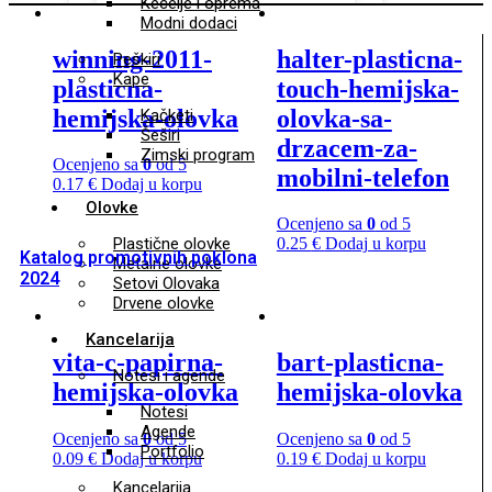
Kecelje i oprema
Modni dodaci
winning-2011-
halter-plasticna-
Peškiri
Kape
plasticna-
touch-hemijska-
hemijska-olovka
olovka-sa-
Kačketi
Šeširi
drzacem-za-
Zimski program
Ocenjeno sa
0
od 5
mobilni-telefon
0.17
€
Dodaj u korpu
Olovke
Ocenjeno sa
0
od 5
Plastične olovke
0.25
€
Dodaj u korpu
Katalog promotivnih poklona
Metalne olovke
2024
Setovi Olovaka
Drvene olovke
Kancelarija
vita-c-papirna-
bart-plasticna-
Notesi i agende
hemijska-olovka
hemijska-olovka
Notesi
Agende
Ocenjeno sa
0
od 5
Ocenjeno sa
0
od 5
Portfolio
0.09
€
Dodaj u korpu
0.19
€
Dodaj u korpu
Kancelarija