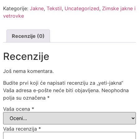
Kategorije:
Jakne
,
Tekstil
,
Uncategorized
,
Zimske jakne i
vetrovke
Recenzije (0)
Recenzije
Još nema komentara.
Budite prvi koji će napisati recenziju za „yeti-jakna“
Vaša adresa e-pošte neće biti objavljena.
Neophodna
polja su označena
*
Vaša ocena
*
Vaša recenzija
*