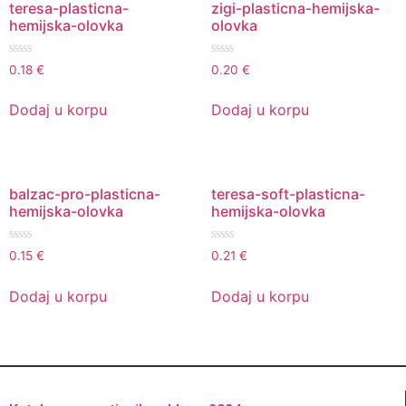
teresa-plasticna-
zigi-plasticna-hemijska-
hemijska-olovka
olovka
Ocenjeno
Ocenjeno
0.18
€
0.20
€
sa
sa
0
0
od
od
Dodaj u korpu
Dodaj u korpu
5
5
balzac-pro-plasticna-
teresa-soft-plasticna-
hemijska-olovka
hemijska-olovka
Ocenjeno
Ocenjeno
0.15
€
0.21
€
sa
sa
0
0
od
od
Dodaj u korpu
Dodaj u korpu
5
5