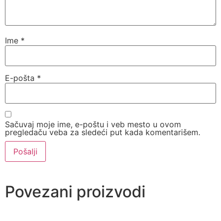
Ime
*
E-pošta
*
Sačuvaj moje ime, e-poštu i veb mesto u ovom
pregledaču veba za sledeći put kada komentarišem.
Povezani proizvodi