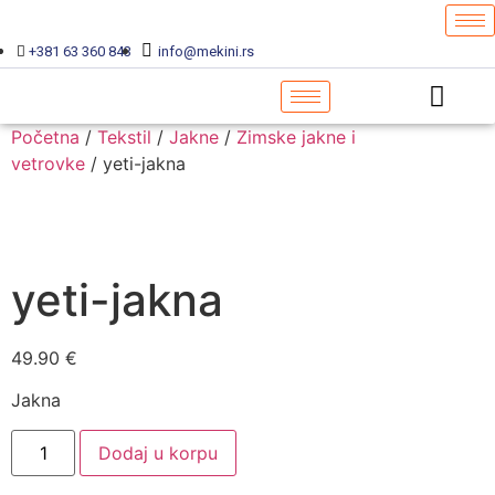
+381 63 360 843
info@mekini.rs
Početna
/
Tekstil
/
Jakne
/
Zimske jakne i
vetrovke
/ yeti-jakna
yeti-jakna
49.90
€
Jakna
Dodaj u korpu